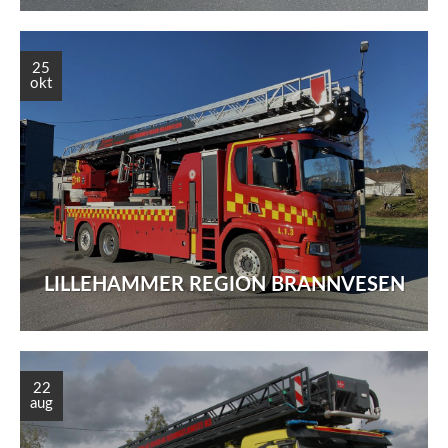
25
okt
LILLEHAMMER REGION BRANNVESEN
22
aug