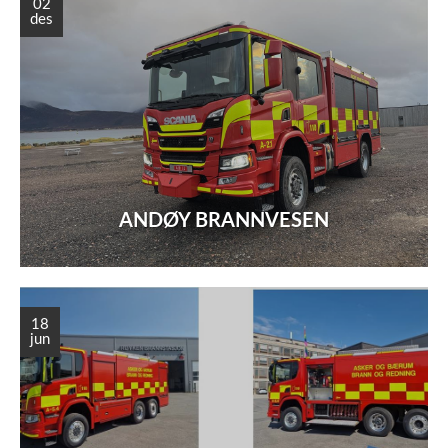
02
des
ANDØY BRANNVESEN
18
jun