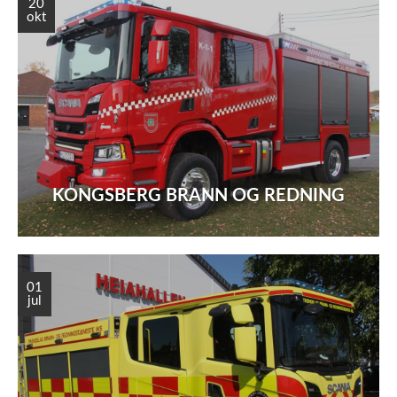
20
okt
KONGSBERG BRANN OG REDNING
01
jul