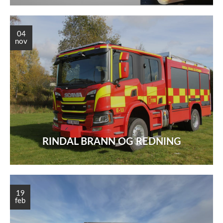
04
nov
RINDAL BRANN OG REDNING
19
feb