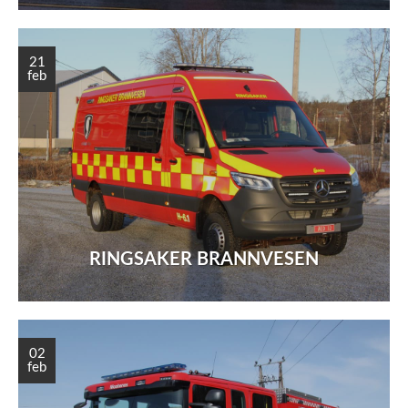
21
feb
RINGSAKER BRANNVESEN
02
feb