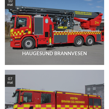
10
mai
HAUGESUND BRANNVESEN
07
mai