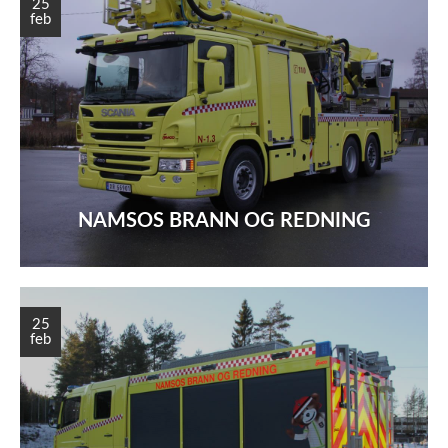
25
feb
NAMSOS BRANN OG REDNING
25
feb