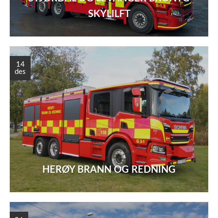
SKYLILFT
14
des
HERØY BRANN OG REDNING