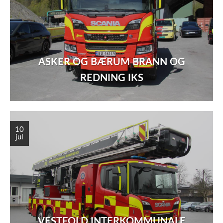
ASKER OG BÆRUM BRANN OG
REDNING IKS
10
jul
VESTFOLD INTERKOMMUNALE