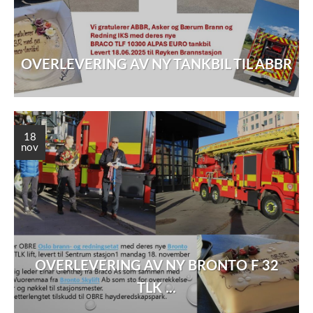
OVERLEVERING AV NY TANKBIL TIL ABBR
18
nov
OVERLEVERING AV NY BRONTO F 32
TLK ...