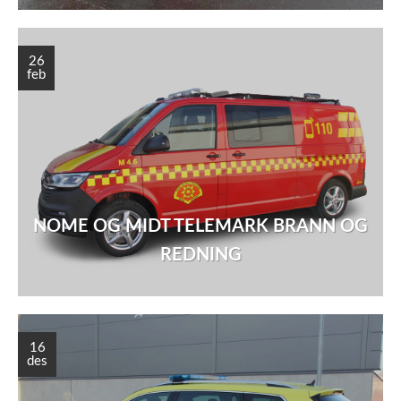
26
feb
NOME OG MIDT TELEMARK BRANN OG
REDNING
16
des