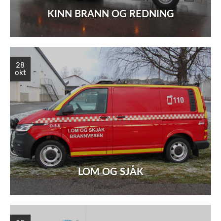
KINN BRANN OG REDNING
28
okt
LOM OG SJÅK