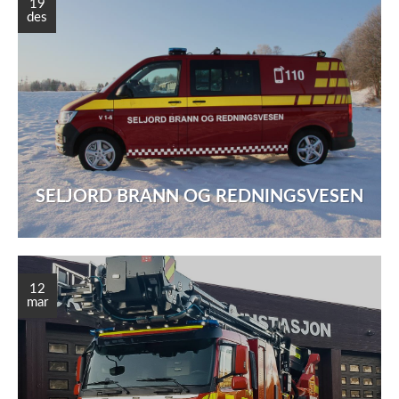
19
des
SELJORD BRANN OG REDNINGSVESEN
12
mar