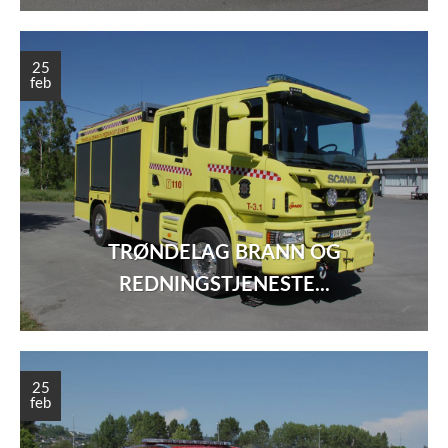
25
feb
TRØNDELAG BRANN OG
REDNINGSTJENESTE...
25
feb