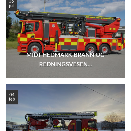
06
jul
MIDT HEDMARK BRANN OG
REDNINGSVESEN...
04
feb