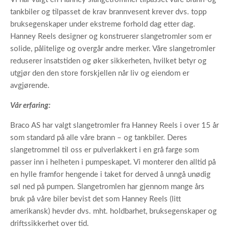
tankbiler og tilpasset de krav brannvesent krever dvs. topp
bruksegenskaper under ekstreme forhold dag etter dag.
Hanney Reels designer og konstruerer slangetromler som er
solide, pålitelige og overgår andre merker. Våre slangetromler
reduserer insatstiden og øker sikkerheten, hvilket betyr og
utgjør den den store forskjellen når liv og eiendom er
avgjørende.
Vår erfaring:
Braco AS har valgt slangetromler fra Hanney Reels i over 15 år
som standard på alle våre brann – og tankbiler. Deres
slangetrommel til oss er pulverlakkert i en grå farge som
passer inn i helheten i pumpeskapet. Vi monterer den alltid på
en hylle framfor hengende i taket for derved å unngå unødig
søl ned på pumpen. Slangetromlen har gjennom mange års
bruk på våre biler bevist det som Hanney Reels (litt
amerikansk) hevder dvs. mht. holdbarhet, bruksegenskaper og
driftssikkerhet over tid.