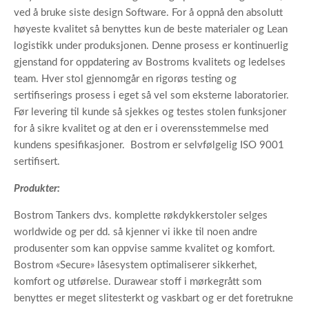
ved å bruke siste design Software. For å oppnå den absolutt
høyeste kvalitet så benyttes kun de beste materialer og Lean
logistikk under produksjonen. Denne prosess er kontinuerlig
gjenstand for oppdatering av Bostroms kvalitets og ledelses
team. Hver stol gjennomgår en rigorøs testing og
sertifiserings prosess i eget så vel som eksterne laboratorier.
Før levering til kunde så sjekkes og testes stolen funksjoner
for å sikre kvalitet og at den er i overensstemmelse med
kundens spesifikasjoner. Bostrom er selvfølgelig ISO 9001
sertifisert.
Produkter:
Bostrom Tankers dvs. komplette røkdykkerstoler selges
worldwide og per dd. så kjenner vi ikke til noen andre
produsenter som kan oppvise samme kvalitet og komfort.
Bostrom «Secure» låsesystem optimaliserer sikkerhet,
komfort og utførelse. Durawear stoff i mørkegrått som
benyttes er meget slitesterkt og vaskbart og er det foretrukne