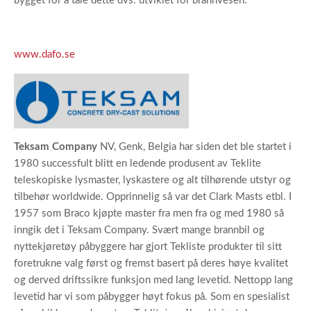
bygget for å tåle dette dvs. utviklet for brannvesen.
www.dafo.se
Teksam Company
NV, Genk, Belgia har siden det ble startet i
1980 successfult blitt en ledende produsent av Teklite
teleskopiske lysmaster, lyskastere og alt tilhørende utstyr og
tilbehør worldwide. Opprinnelig så var det Clark Masts etbl. I
1957 som Braco kjøpte master fra men fra og med 1980 så
inngik det i Teksam Company. Svært mange brannbil og
nyttekjøretøy påbyggere har gjort Tekliste produkter til sitt
foretrukne valg først og fremst basert på deres høye kvalitet
og derved driftssikre funksjon med lang levetid. Nettopp lang
levetid har vi som påbygger høyt fokus på. Som en spesialist