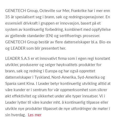
GENETECH Group, Octeville sur Mer, Frankrike har i mer enn
35 år spesialisert seg i brann, søk og redningsoperasjoner. En
essensiell drivkraft i gruppen er innovasjon, basert på et
system av kontinuerlig forbedring, kombinert med oppfyllelse
av gjellende standarder (EN) og sertifiserings prosesser.
GENETECH Group består av flere datterselskaper bl.a. Bio-ex
og LEADER som blir presentert her.
LEADER S.A.S er et innovativt firma som i egen regi konstant
utvikler, produserer og selger høykvalitets produkter for
brann, søk og redning i Europa og har også opprettet
datterselskaper i Tyskland, Nord-Amerika, Syd-Amerika og
Spania samt Kina. I Leader betyr kontinuerlig utvikling alltid at
våre kunder er i sentrum for vår oppmerksomhet som sikrer
økt effektivitet og sikkerhet under alle typer innsatser. Vi i
Leader lytter til våre kunder mht. å kontinuerlig tilpasse eller
utvikle nye produkter tilpasset de nye utfordringer de møter i
sin hverdag.
Les mer