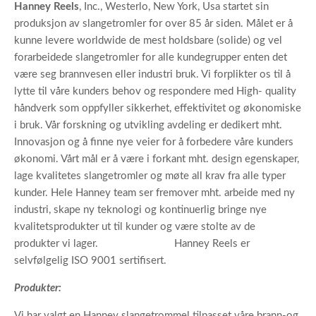
Hanney Reels
, Inc., Westerlo, New York, Usa startet sin
produksjon av slangetromler for over 85 år siden. Målet er å
kunne levere worldwide de mest holdsbare (solide) og vel
forarbeidede slangetromler for alle kundegrupper enten det
være seg brannvesen eller industri bruk. Vi forplikter os til å
lytte til våre kunders behov og respondere med High- quality
håndverk som oppfyller sikkerhet, effektivitet og økonomiske
i bruk. Vår forskning og utvikling avdeling er dedikert mht.
Innovasjon og å finne nye veier for å forbedere våre kunders
økonomi. Vårt mål er å være i forkant mht. design egenskaper,
lage kvalitetes slangetromler og møte all krav fra alle typer
kunder. Hele Hanney team ser fremover mht. arbeide med ny
industri, skape ny teknologi og kontinuerlig bringe nye
kvalitetsprodukter ut til kunder og være stolte av de
produkter vi lager. Hanney Reels er
selvfølgelig ISO 9001 sertifisert.
Produkter:
Vi har valgt en Hanney slangetrommel tilpasset våre brann-og