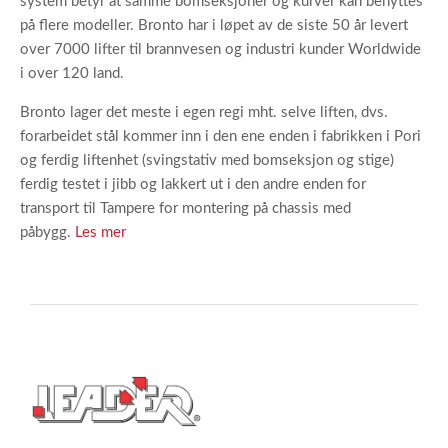
system betyr at samme bomseksjoner og kurver kan benyttes
på flere modeller. Bronto har i løpet av de siste 50 år levert
over 7000 lifter til brannvesen og industri kunder Worldwide
i over 120 land.
Bronto lager det meste i egen regi mht. selve liften, dvs.
forarbeidet stål kommer inn i den ene enden i fabrikken i Pori
og ferdig liftenhet (svingstativ med bomseksjon og stige)
ferdig testet i jibb og lakkert ut i den andre enden for
transport til Tampere for montering på chassis med
påbygg.
Les mer