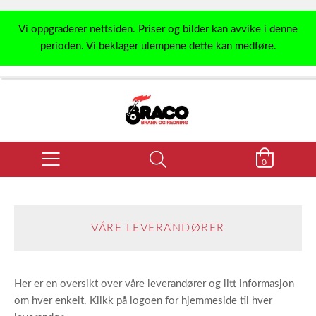
Vi oppgraderer nettsiden. Priser og bilder kan avvike i denne
perioden. Vi beklager ulempene dette kan medføre.
0
VÅRE LEVERANDØRER
Her er en oversikt over våre leverandører og litt informasjon
om hver enkelt. Klikk på logoen for hjemmeside til hver