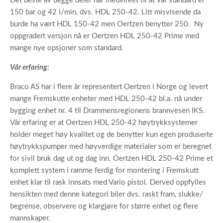
Det beste av begge deler har medvirket til at vår standard er
150 bar og 42 l/min, dvs. HDL 250-42. Litt misvisende da
burde ha vært HDL 150-42 men Oertzen benytter 250. Ny
oppgradert versjon nå er Oertzen HDL 250-42 Prime med
mange nye opsjoner som standard.
Vår erfaring:
Braco AS har i flere år representert Oertzen i Norge og levert
mange Fremskutte enheter med HDL 250-42 bl.a. nå under
bygging enhet nr. 4 til Drammensregionens brannvesen IKS.
Vår erfaring er at Oertzen HDL 250-42 høytrykksystemer
holder meget høy kvalitet og de benytter kun egen produserte
høytrykkspumper med høyverdige materialer som er beregnet
for sivil bruk dag ut og dag inn. Oertzen HDL 250-42 Prime et
komplett system i ramme ferdig for montering i Fremskutt
enhet klar til rask innsats med Vario pistol. Derved oppfylles
hensikten med denne kategori biler dvs. raskt fram, slukke/
begrense, observere og klargjøre for større enhet og flere
mannskaper.