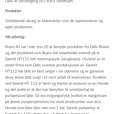
Dafo er selvfølgelig ISO 9001 sertifisert.
Produkter:
Omfattende utvalg av brannutstyr som de representerer og
egen produserer.
Vår erfaring:
Braco AS har i mer enn 20 år benytte produkter fra Dafo Brand
og det produktet som Braco har innarbeidet enerett på er
Sanmit HT112 lett motorsprøyte (skogbrann). Utviklet av et
annet firma som Dafo overtok produksjonen av. Sanmit
HT112 har blitt en best selger i sin størrelse og er gjennom
disse årene blitt solgt i et stort antall til brannvesen. Fordeler
ved Sanmit HT 112 er først og fremst at motoren er en Honda
og det andre er at den kan benyttes til seriekjøring da
pumpehuset tåler 10 bra inngangstrykk hvilket er mangelvare
på denne pumpestørrelsen fra store produsenter som bl.a.
Honda som ikke tåler mer enn 1 bar. Sanmit pumpehus er