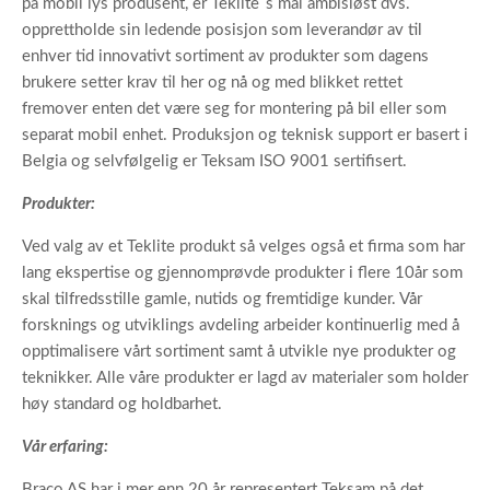
på mobil lys produsent, er Teklite`s mål ambisiøst dvs.
opprettholde sin ledende posisjon som leverandør av til
enhver tid innovativt sortiment av produkter som dagens
brukere setter krav til her og nå og med blikket rettet
fremover enten det være seg for montering på bil eller som
separat mobil enhet. Produksjon og teknisk support er basert i
Belgia og selvfølgelig er Teksam ISO 9001 sertifisert.
Produkter:
Ved valg av et Teklite produkt så velges også et firma som har
lang ekspertise og gjennomprøvde produkter i flere 10år som
skal tilfredsstille gamle, nutids og fremtidige kunder. Vår
forsknings og utviklings avdeling arbeider kontinuerlig med å
opptimalisere vårt sortiment samt å utvikle nye produkter og
teknikker. Alle våre produkter er lagd av materialer som holder
høy standard og holdbarhet.
Vår erfaring:
Braco AS har i mer enn 20 år representert Teksam på det