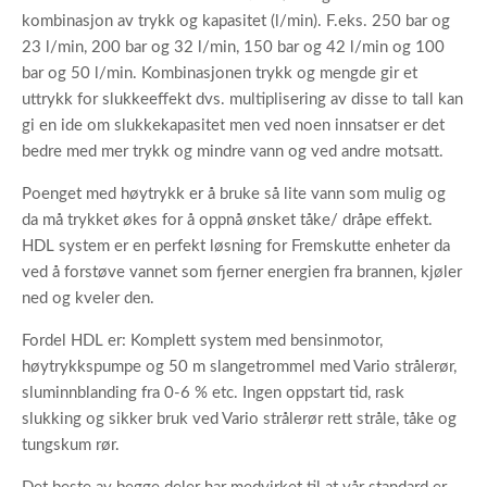
kombinasjon av trykk og kapasitet (l/min). F.eks. 250 bar og
23 l/min, 200 bar og 32 l/min, 150 bar og 42 l/min og 100
bar og 50 l/min. Kombinasjonen trykk og mengde gir et
uttrykk for slukkeeffekt dvs. multiplisering av disse to tall kan
gi en ide om slukkekapasitet men ved noen innsatser er det
bedre med mer trykk og mindre vann og ved andre motsatt.
Poenget med høytrykk er å bruke så lite vann som mulig og
da må trykket økes for å oppnå ønsket tåke/ dråpe effekt.
HDL system er en perfekt løsning for Fremskutte enheter da
ved å forstøve vannet som fjerner energien fra brannen, kjøler
ned og kveler den.
Fordel HDL er: Komplett system med bensinmotor,
høytrykkspumpe og 50 m slangetrommel med Vario strålerør,
sluminnblanding fra 0-6 % etc. Ingen oppstart tid, rask
slukking og sikker bruk ved Vario strålerør rett stråle, tåke og
tungskum rør.