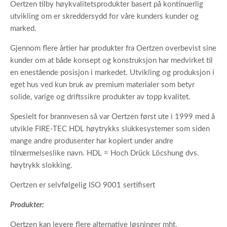
Oertzen tilby høykvalitetsprodukter basert på kontinuerlig
utvikling om er skreddersydd for våre kunders kunder og
marked.
Gjennom flere årtier har produkter fra Oertzen overbevist sine
kunder om at både konsept og konstruksjon har medvirket til
en enestående posisjon i markedet. Utvikling og produksjon i
eget hus ved kun bruk av premium materialer som betyr
solide, varige og driftssikre produkter av topp kvalitet.
Spesielt for brannvesen så var Oertzen først ute i 1999 med å
utvikle FIRE-TEC HDL høytrykks slukkesystemer som siden
mange andre produsenter har kopiert under andre
tilnærmelseslike navn. HDL = Hoch Drück Löcshung dvs.
høytrykk slokking.
Oertzen er selvfølgelig ISO 9001 sertifisert
Produkter:
Oertzen kan levere flere alternative løsninger mht.