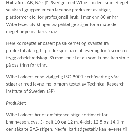
Hultafors
AB, Nässjö, Sverige med Wibe Ladders som et eget
selskap i gruppen er den ledende produsent av stiger,
plattformer etc. for profesjonell bruk. I mer enn 80 år har
Wibe ledet utviklingen av pålitelige stiger for å møte de
meget høye markeds krav.
Hele konseptet er basert på sikkerhet og kvalitet fra
produktutvikling til produksjon fram til levering for å sikre en
trygg arbeidsredskap. Så man kan si at du som kunde kan stole
på oss trinn for trinn..
Wibe Ladders er selvfølgelig ISO 9001 sertifisert og våre
stiger er med jevne mellomrom testet av Technical Research
Institute of Sweden (SP).
Produkter:
Wibe Ladders har et omfattende stige sortiment for
brannvesen, dvs. 3- delt 10 og 12 m, 4-delt 12.5 og 14.0 m
den såkalte BAS-stigen. Nedfellbart stigestativ kan leveres til