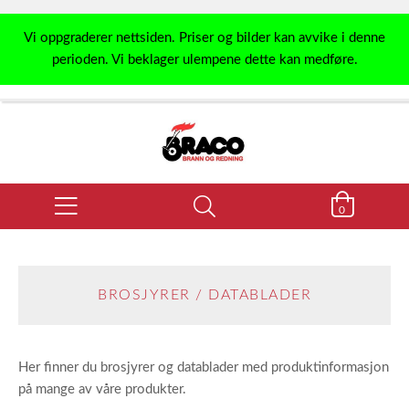
Vi oppgraderer nettsiden. Priser og bilder kan avvike i denne
perioden. Vi beklager ulempene dette kan medføre.
0
BROSJYRER / DATABLADER
Her finner du brosjyrer og datablader med produktinformasjon
på mange av våre produkter.