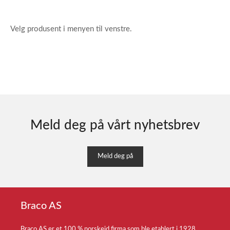
Velg produsent i menyen til venstre.
Meld deg på vårt nyhetsbrev
Meld deg på
Braco AS
Braco AS er et 100 % norskeid firma som ble etablert i 1928.