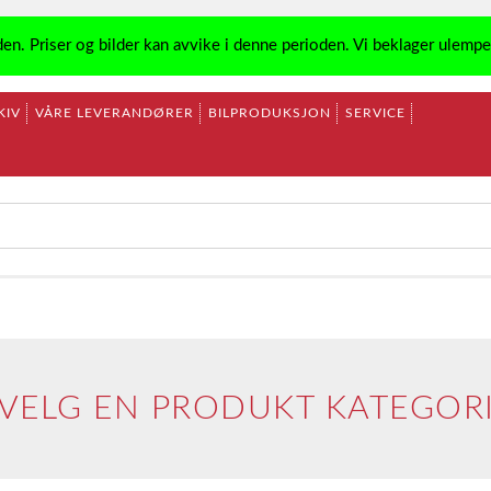
den. Priser og bilder kan avvike i denne perioden. Vi beklager ulemp
KIV
VÅRE LEVERANDØRER
BILPRODUKSJON
SERVICE
VELG EN PRODUKT KATEGOR