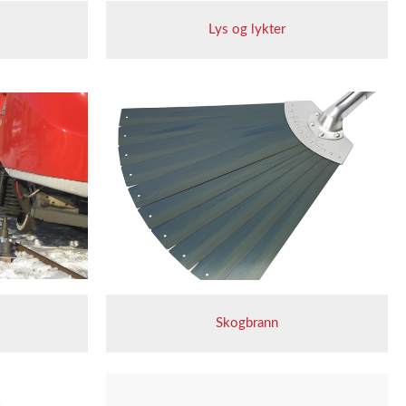
Lys og lykter
Skogbrann