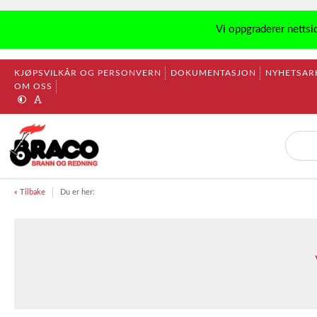
Vi oppgraderer nettsi
KJØPSVILKÅR OG PERSONVERN
DOKUMENTASJON
NYHETSAR
OM OSS
« Tilbake
Du er her: