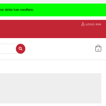
ene dette kan medføre.
LOGG INN
0
I