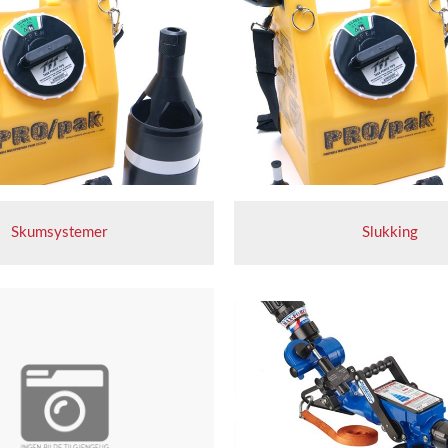
Skumsystemer
Slukking