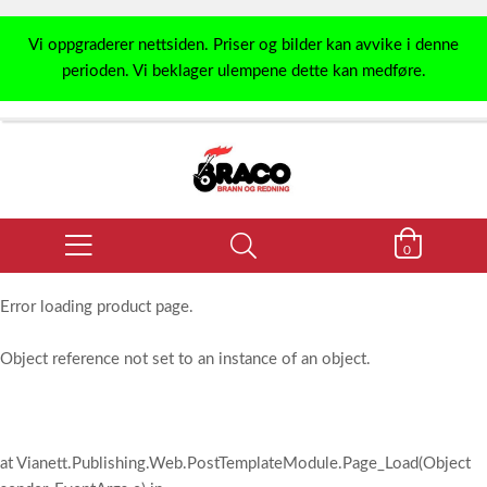
Vi oppgraderer nettsiden. Priser og bilder kan avvike i denne
perioden. Vi beklager ulempene dette kan medføre.
0
Error loading product page.
Object reference not set to an instance of an object.
at Vianett.Publishing.Web.PostTemplateModule.Page_Load(Object