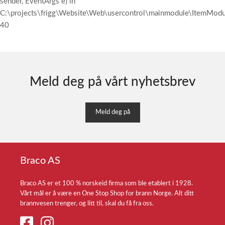
sender, EventArgs e) in
C:\projects\frigg\Website\Web\usercontrol\mainmodule\ItemModul
40
Meld deg på vårt nyhetsbrev
Meld deg på
Braco AS
Braco AS er et 100 % norskeid firma som ble etablert i 1928.
Vårt mål er å være en One Stop Shop for brann Norge. Alt ditt
brannvesen trenger, og litt til, skal du få fra oss.