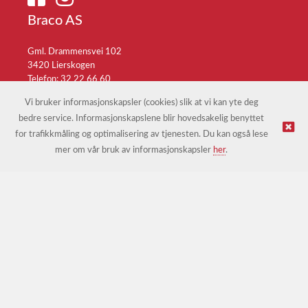
Braco AS
Gml. Drammensvei 102
3420 Lierskogen
Telefon: 32 22 66 60
E-post:
braco@braco.no
Vi bruker informasjonskapsler (cookies) slik at vi kan yte deg
bedre service. Informasjonskapslene blir hovedsakelig benyttet
for trafikkmåling og optimalisering av tjenesten. Du kan også lese
© Braco AS |
Design
&
implementasjon av Kréatif
mer om vår bruk av informasjonskapsler
her
.