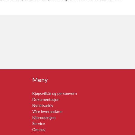
Meny
Kjøpsvilkår og personvern
Dokumentasjon
Nyhetsarkiv
Våre leverandører
Bilproduksjon
Service
Om oss