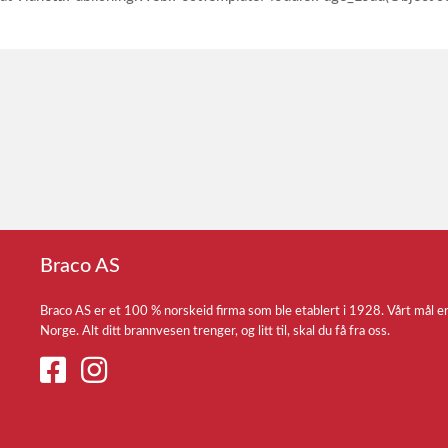
Braco AS
Braco AS er et 100 % norskeid firma som ble etablert i 1928. Vårt mål e
Norge. Alt ditt brannvesen trenger, og litt til, skal du få fra oss.