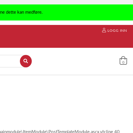
ene dette kan medføre.
LOGG INN
0
l\mainmodule\ItemModule\PostTemplateModule.ascx.vb:line 40