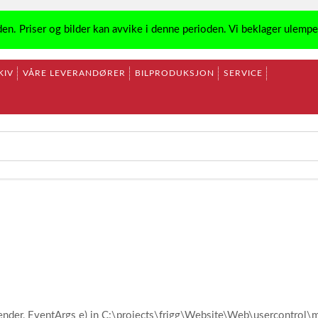
den. Priser og bilder kan avvike i denne perioden. Vi beklager ulemp
KIV
VÅRE LEVERANDØRER
BILPRODUKSJON
SERVICE
ender, EventArgs e) in C:\projects\frigg\Website\Web\usercontro