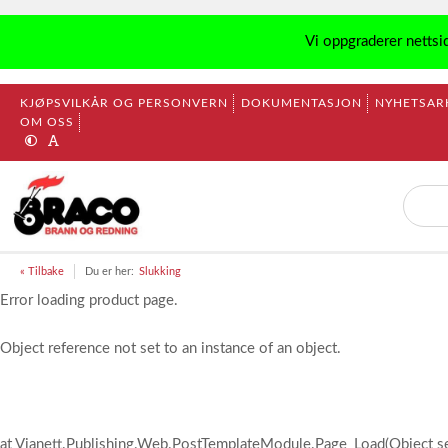
Vi oppgraderer nettsi
KJØPSVILKÅR OG PERSONVERN
DOKUMENTASJON
NYHETSAR
OM OSS
« Tilbake
Du er her:
Slukking
Error loading product page.
Object reference not set to an instance of an object.
at Vianett.Publishing.Web.PostTemplateModule.Page_Load(Object s