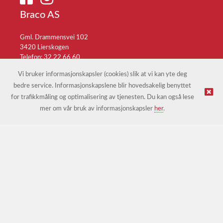
Braco AS
Gml. Drammensvei 102
3420 Lierskogen
Telefon: 32 22 66 60
E-post:
braco@braco.no
Vi bruker informasjonskapsler (cookies) slik at vi kan yte deg
bedre service. Informasjonskapslene blir hovedsakelig benyttet
for trafikkmåling og optimalisering av tjenesten. Du kan også lese
© Braco AS |
Design
&
implementasjon av Kréatif
mer om vår bruk av informasjonskapsler
her
.