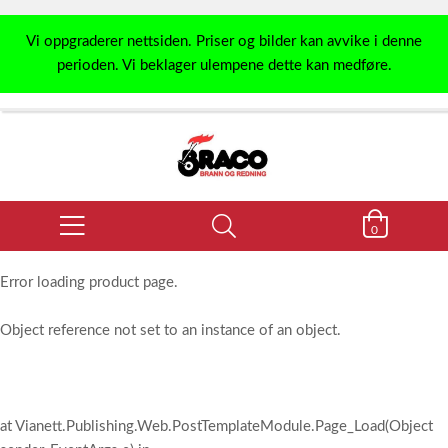
Vi oppgraderer nettsiden. Priser og bilder kan avvike i denne
perioden. Vi beklager ulempene dette kan medføre.
0
Error loading product page.
Object reference not set to an instance of an object.
at Vianett.Publishing.Web.PostTemplateModule.Page_Load(Object