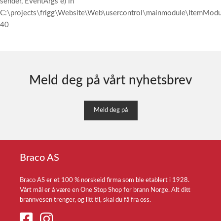
sender, EventArgs e) in
C:\projects\frigg\Website\Web\usercontrol\mainmodule\ItemModul
40
Meld deg på vårt nyhetsbrev
Meld deg på
Braco AS
Braco AS er et 100 % norskeid firma som ble etablert i 1928.
Vårt mål er å være en One Stop Shop for brann Norge. Alt ditt
brannvesen trenger, og litt til, skal du få fra oss.