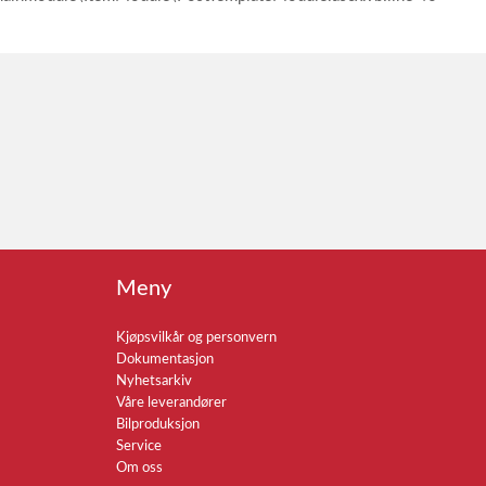
Meny
Kjøpsvilkår og personvern
Dokumentasjon
Nyhetsarkiv
Våre leverandører
Bilproduksjon
Service
Om oss