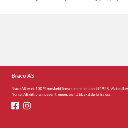
Braco AS
Braco AS er et 100 % norskeid firma som ble etablert i 1928. Vårt mål e
Norge. Alt ditt brannvesen trenger, og litt til, skal du få fra oss.