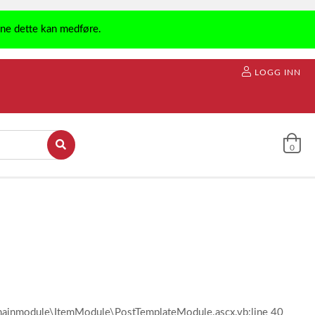
ene dette kan medføre.
LOGG INN
0
l\mainmodule\ItemModule\PostTemplateModule.ascx.vb:line 40