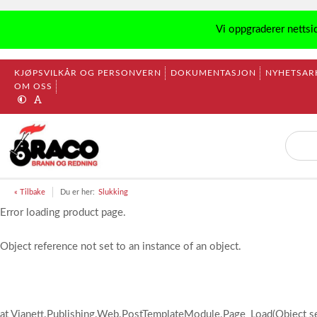
Vi oppgraderer nettsi
KJØPSVILKÅR OG PERSONVERN
DOKUMENTASJON
NYHETSAR
OM OSS
« Tilbake
Du er her:
Slukking
Error loading product page.
Object reference not set to an instance of an object.
at Vianett.Publishing.Web.PostTemplateModule.Page_Load(Object s