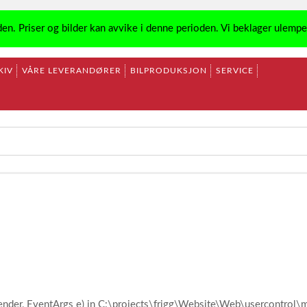
den. Priser og bilder kan avvike i denne perioden. Vi beklager ulemp
KIV
VÅRE LEVERANDØRER
BILPRODUKSJON
SERVICE
ender, EventArgs e) in C:\projects\frigg\Website\Web\usercontro