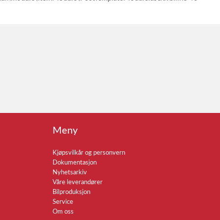
Meny
Kjøpsvilkår og personvern
Dokumentasjon
Nyhetsarkiv
Våre leverandører
Bilproduksjon
Service
Om oss