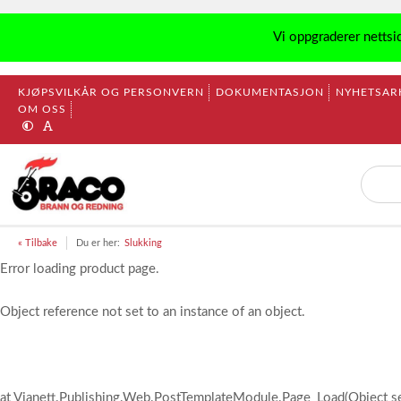
Vi oppgraderer nettsi
KJØPSVILKÅR OG PERSONVERN
DOKUMENTASJON
NYHETSAR
OM OSS
« Tilbake
Du er her:
Slukking
Error loading product page.
Object reference not set to an instance of an object.
at Vianett.Publishing.Web.PostTemplateModule.Page_Load(Object s