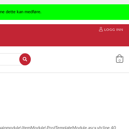
ene dette kan medføre.
LOGG INN
0
l\mainmodule\ItemModule\PostTemplateModule.ascx.vb:line 40