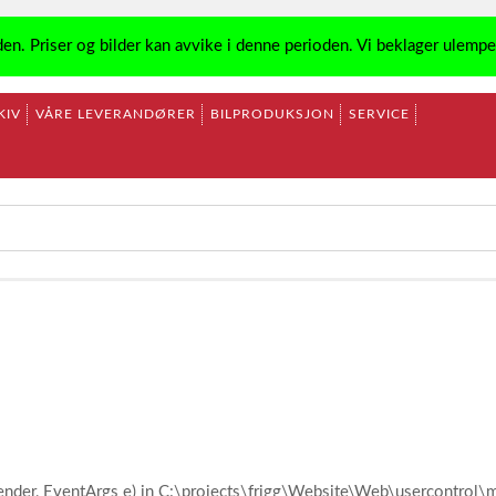
den. Priser og bilder kan avvike i denne perioden. Vi beklager ulemp
KIV
VÅRE LEVERANDØRER
BILPRODUKSJON
SERVICE
ender, EventArgs e) in C:\projects\frigg\Website\Web\usercontro