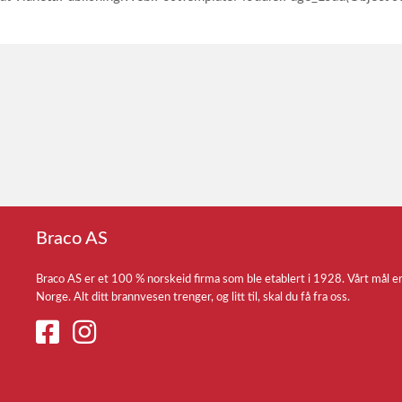
Braco AS
Braco AS er et 100 % norskeid firma som ble etablert i 1928. Vårt mål e
Norge. Alt ditt brannvesen trenger, og litt til, skal du få fra oss.