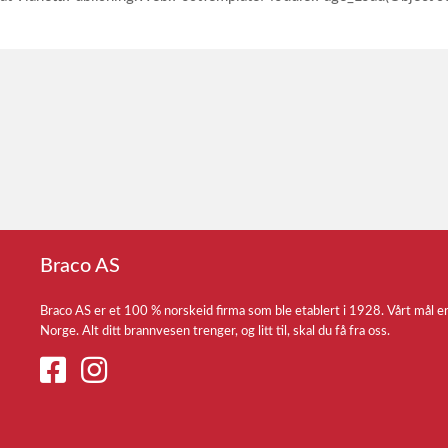
Braco AS
Braco AS er et 100 % norskeid firma som ble etablert i 1928. Vårt mål e
Norge. Alt ditt brannvesen trenger, og litt til, skal du få fra oss.