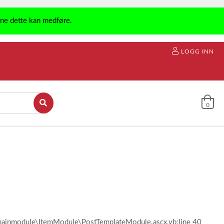
ene dette kan medføre.
LOGG INN
0
l\mainmodule\ItemModule\PostTemplateModule.ascx.vb:line 40