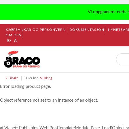
Vi oppgraderer nettsi
KJØPSVILKÅR OG PERSONVERN
DOKUMENTASJON
NYHETSAR
OM OSS
« Tilbake
Du er her:
Slukking
Error loading product page.
Object reference not set to an instance of an object.
at Vianett.Publishing.Web.PostTemplateModule.Page_Load(Object s