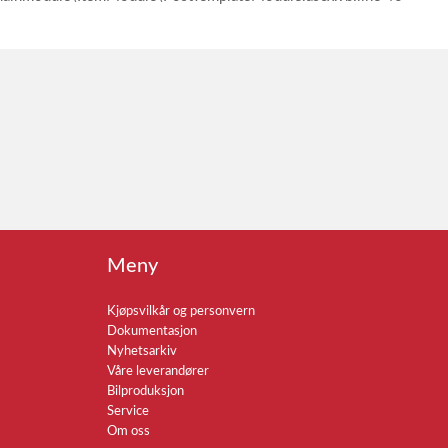
Meny
Kjøpsvilkår og personvern
Dokumentasjon
Nyhetsarkiv
Våre leverandører
Bilproduksjon
Service
Om oss