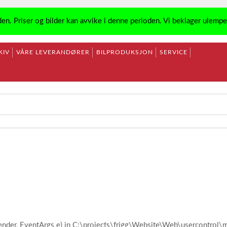
den. Priser og bilder kan avvike i denne perioden. Vi beklager ulemp
KIV
VÅRE LEVERANDØRER
BILPRODUKSJON
SERVICE
ender, EventArgs e) in C:\projects\frigg\Website\Web\usercontro