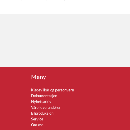
Meny
Kjøpsvilkår og personvern
Dokumentasjon
Nyhetsarkiv
Våre leverandører
Bilproduksjon
Service
Om oss