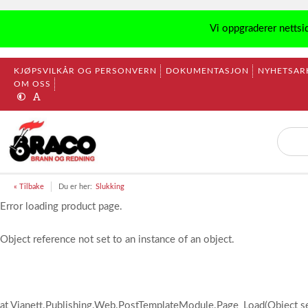
Vi oppgraderer nettsi
KJØPSVILKÅR OG PERSONVERN
DOKUMENTASJON
NYHETSAR
OM OSS
« Tilbake
Du er her:
Slukking
Error loading product page.
Object reference not set to an instance of an object.
at Vianett.Publishing.Web.PostTemplateModule.Page_Load(Object s