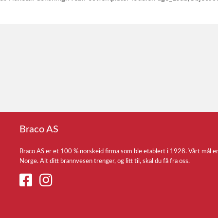
Braco AS
Braco AS er et 100 % norskeid firma som ble etablert i 1928. Vårt mål e
Norge. Alt ditt brannvesen trenger, og litt til, skal du få fra oss.