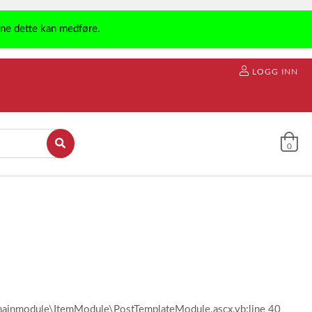
ene dette kan medføre.
LOGG INN
0
l\mainmodule\ItemModule\PostTemplateModule.ascx.vb:line 40