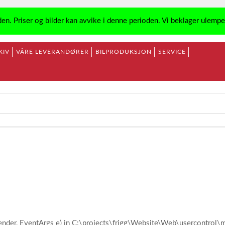
den. Priser og bilder kan avvike i denne perioden. Vi beklager ulemp
KIV
VÅRE LEVERANDØRER
BILPRODUKSJON
SERVICE
ender, EventArgs e) in C:\projects\frigg\Website\Web\usercontro