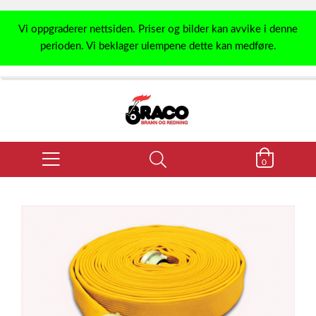
Vi oppgraderer nettsiden. Priser og bilder kan avvike i denne
perioden. Vi beklager ulempene dette kan medføre.
0