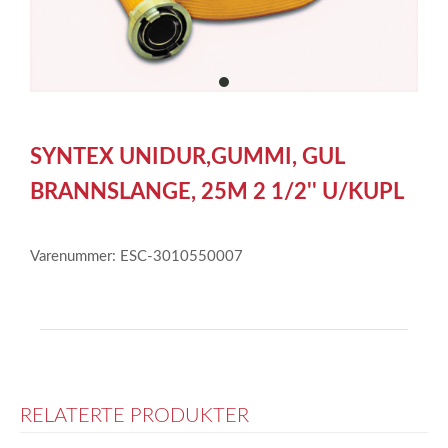
item
0
Item
1
SYNTEX UNIDUR,GUMMI, GUL
of
1
BRANNSLANGE, 25M 2 1/2'' U/KUPL
Varenummer: ESC-3010550007
RELATERTE PRODUKTER