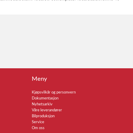
Meny
Kjøpsvilkår og personvern
Dokumentasjon
Nyhetsarkiv
Våre leverandører
Bilproduksjon
Service
Om oss