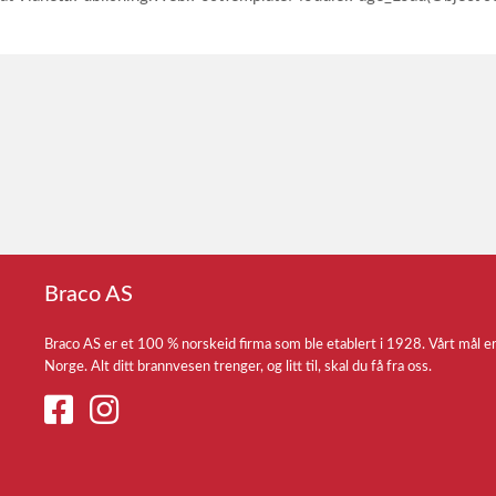
Braco AS
Braco AS er et 100 % norskeid firma som ble etablert i 1928. Vårt mål e
Norge. Alt ditt brannvesen trenger, og litt til, skal du få fra oss.