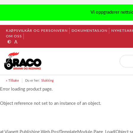
Vi oppgraderer nettsi
KJØPSVILKÅR OG PERSONVERN
DOKUMENTASJON
NYHETSAR
OM OSS
« Tilbake
Du er her:
Slukking
Error loading product page.
Object reference not set to an instance of an object.
at Vianett.Publishing.Web.PostTemplateModule.Page_Load(Object s