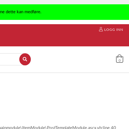
ene dette kan medføre.
LOGG INN
0
l\mainmodule\ItemModule\PostTemplateModule.ascx.vb:line 40