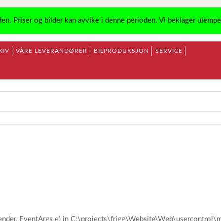
den. Priser og bilder kan avvike i denne perioden. Vi beklager ulemp
KIV
VÅRE LEVERANDØRER
BILPRODUKSJON
SERVICE
ender, EventArgs e) in C:\projects\frigg\Website\Web\usercontro