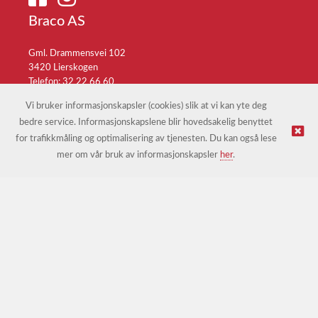
Braco AS
Gml. Drammensvei 102
3420 Lierskogen
Telefon: 32 22 66 60
E-post:
braco@braco.no
Vi bruker informasjonskapsler (cookies) slik at vi kan yte deg
bedre service. Informasjonskapslene blir hovedsakelig benyttet
for trafikkmåling og optimalisering av tjenesten. Du kan også lese
© Braco AS |
Design
&
implementasjon av Kréatif
mer om vår bruk av informasjonskapsler
her
.