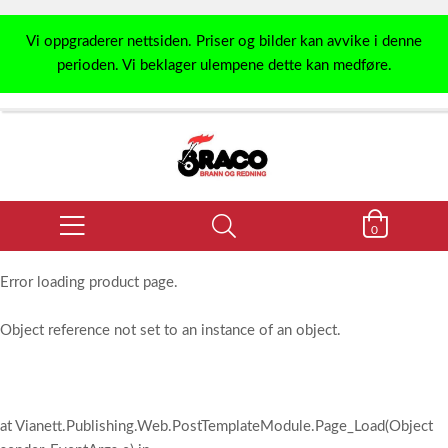
Vi oppgraderer nettsiden. Priser og bilder kan avvike i denne
perioden. Vi beklager ulempene dette kan medføre.
0
Error loading product page.
Object reference not set to an instance of an object.
at Vianett.Publishing.Web.PostTemplateModule.Page_Load(Object