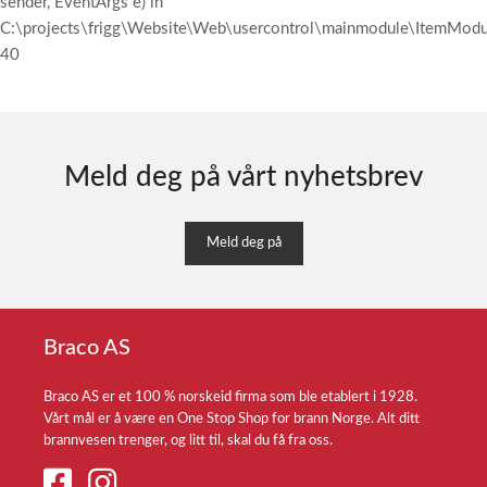
sender, EventArgs e) in
C:\projects\frigg\Website\Web\usercontrol\mainmodule\ItemModul
40
Meld deg på vårt nyhetsbrev
Meld deg på
Braco AS
Braco AS er et 100 % norskeid firma som ble etablert i 1928.
Vårt mål er å være en One Stop Shop for brann Norge. Alt ditt
brannvesen trenger, og litt til, skal du få fra oss.