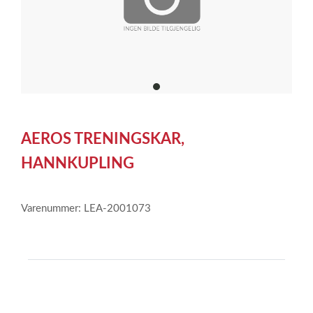
item
0
Item
1
AEROS TRENINGSKAR,
of
1
HANNKUPLING
Varenummer: LEA-2001073