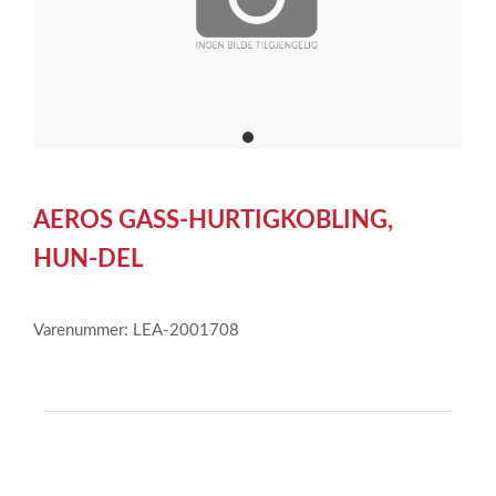
item
0
Item
1
AEROS GASS-HURTIGKOBLING,
of
1
HUN-DEL
Varenummer: LEA-2001708