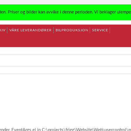
den. Priser og bilder kan avvike i denne perioden. Vi beklager ulemp
KIV
VÅRE LEVERANDØRER
BILPRODUKSJON
SERVICE
ender, EventArgs e) in C:\projects\frigg\Website\Web\usercontro