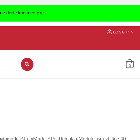
ene dette kan medføre.
LOGG INN
0
l\mainmodule\ItemModule\PostTemplateModule.ascx.vb:line 40