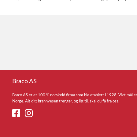
Braco AS
Braco AS er et 100 % norskeid firma som ble etablert i 1928. Vårt mål e
Norge. Alt ditt brannvesen trenger, og litt til, skal du få fra oss.