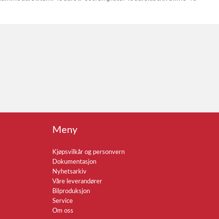
Meny
Kjøpsvilkår og personvern
Dokumentasjon
Nyhetsarkiv
Våre leverandører
Bilproduksjon
Service
Om oss