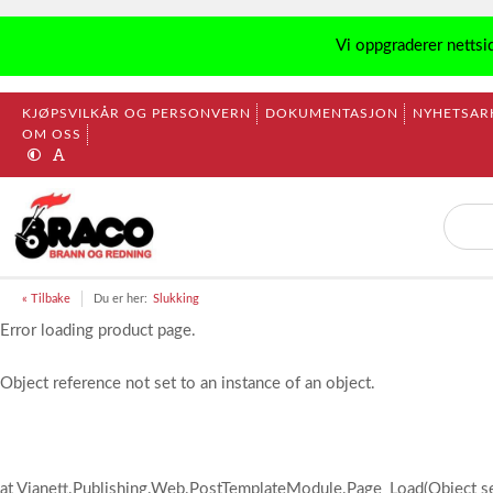
Vi oppgraderer nettsi
KJØPSVILKÅR OG PERSONVERN
DOKUMENTASJON
NYHETSAR
OM OSS
« Tilbake
Du er her:
Slukking
Error loading product page.
Object reference not set to an instance of an object.
at Vianett.Publishing.Web.PostTemplateModule.Page_Load(Object s