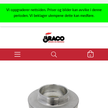
Vi oppgraderer nettsiden. Priser og bilder kan avvike i denne
perioden. Vi beklager ulempene dette kan medføre.
0