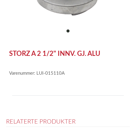
item
0
Item
1
STORZ A 2 1/2" INNV. GJ. ALU
of
1
Varenummer: LUI-015110A
RELATERTE PRODUKTER