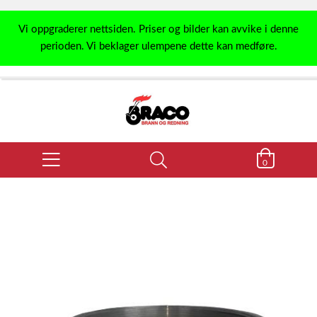
Vi oppgraderer nettsiden. Priser og bilder kan avvike i denne
perioden. Vi beklager ulempene dette kan medføre.
0