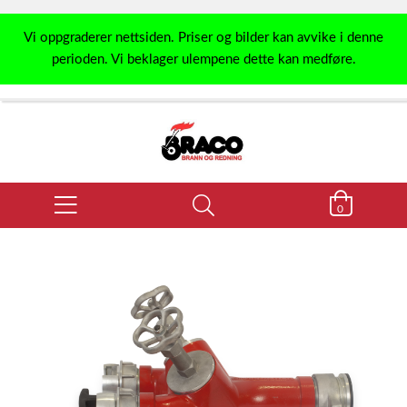
Vi oppgraderer nettsiden. Priser og bilder kan avvike i denne
perioden. Vi beklager ulempene dette kan medføre.
0