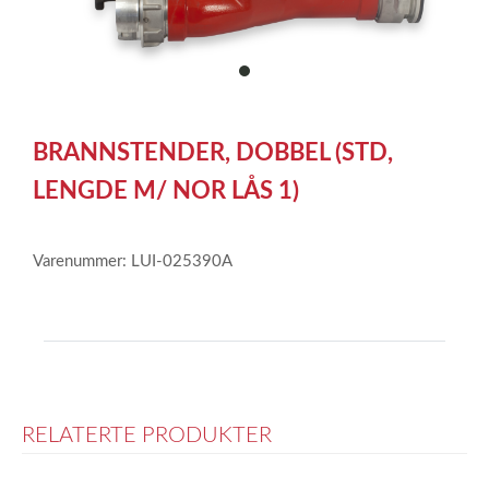
item
0
Item
1
BRANNSTENDER, DOBBEL (STD,
of
1
LENGDE M/ NOR LÅS 1)
Varenummer: LUI-025390A
RELATERTE PRODUKTER