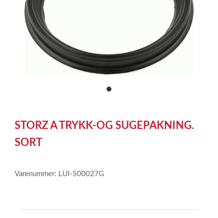
item
0
Item
1
STORZ A TRYKK-OG SUGEPAKNING.
of
1
SORT
Varenummer: LUI-500027G