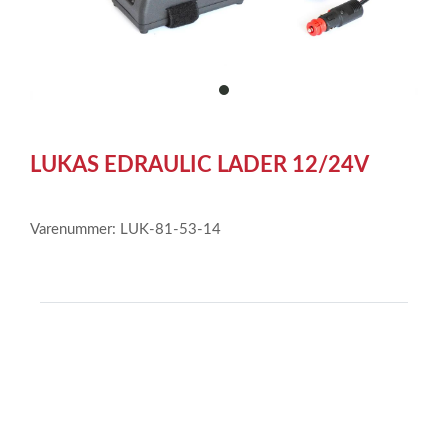
item
0
Item
1
LUKAS EDRAULIC LADER 12/24V
of
1
Varenummer: LUK-81-53-14