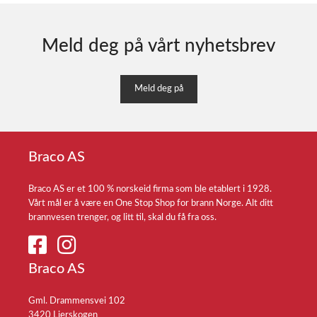
Meld deg på vårt nyhetsbrev
Meld deg på
Braco AS
Braco AS er et 100 % norskeid firma som ble etablert i 1928.
Vårt mål er å være en One Stop Shop for brann Norge. Alt ditt
brannvesen trenger, og litt til, skal du få fra oss.
Braco AS
Gml. Drammensvei 102
3420 Lierskogen