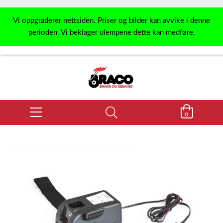
Vi oppgraderer nettsiden. Priser og bilder kan avvike i denne
perioden. Vi beklager ulempene dette kan medføre.
0