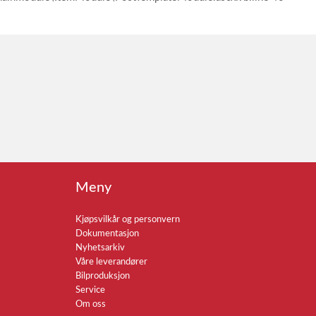
Meny
Kjøpsvilkår og personvern
Dokumentasjon
Nyhetsarkiv
Våre leverandører
Bilproduksjon
Service
Om oss