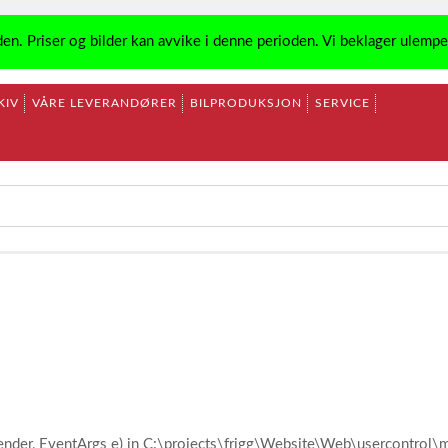
den. Priser og bilder kan avvike i denne perioden. Vi beklager ulemp
KIV
VÅRE LEVERANDØRER
BILPRODUKSJON
SERVICE
ender, EventArgs e) in C:\projects\frigg\Website\Web\usercontro