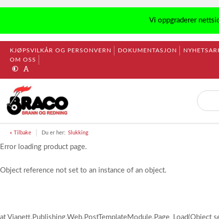
Vi oppgraderer nettsi
KJØPSVILKÅR OG PERSONVERN
DOKUMENTASJON
NYHETSAR
OM OSS
« Tilbake
Du er her:
Slukking
Error loading product page.
Object reference not set to an instance of an object.
at Vianett.Publishing.Web.PostTemplateModule.Page_Load(Object s