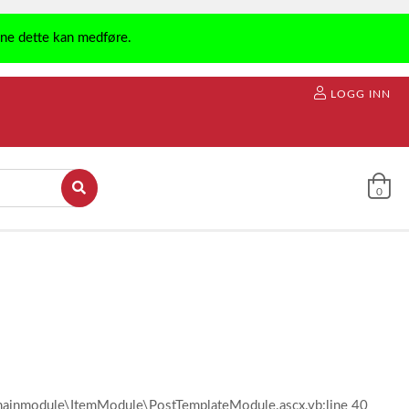
ene dette kan medføre.
LOGG INN
0
l\mainmodule\ItemModule\PostTemplateModule.ascx.vb:line 40