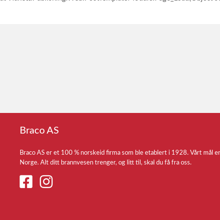
Braco AS
Braco AS er et 100 % norskeid firma som ble etablert i 1928. Vårt mål e
Norge. Alt ditt brannvesen trenger, og litt til, skal du få fra oss.