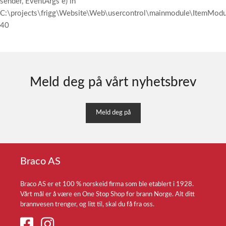
sender, EventArgs e) in
C:\projects\frigg\Website\Web\usercontrol\mainmodule\ItemModul
40
Meld deg på vårt nyhetsbrev
Meld deg på
Braco AS
Braco AS er et 100 % norskeid firma som ble etablert i 1928.
Vårt mål er å være en One Stop Shop for brann Norge. Alt ditt
brannvesen trenger, og litt til, skal du få fra oss.