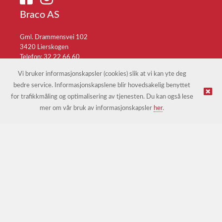
Braco AS
Gml. Drammensvei 102
3420 Lierskogen
Telefon: 32 22 66 60
E-post:
braco@braco.no
Vi bruker informasjonskapsler (cookies) slik at vi kan yte deg
bedre service. Informasjonskapslene blir hovedsakelig benyttet
for trafikkmåling og optimalisering av tjenesten. Du kan også lese
© Braco AS |
Design
&
implementasjon av Kréatif
mer om vår bruk av informasjonskapsler
her
.