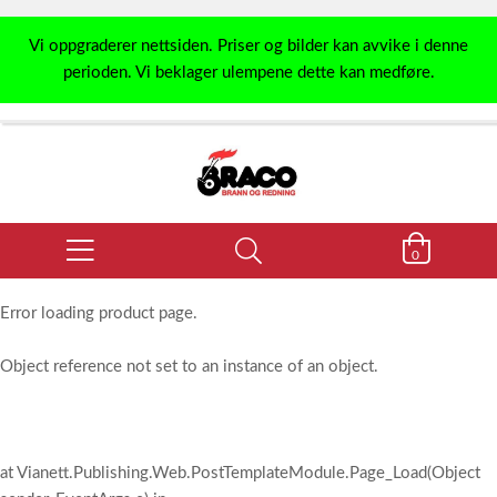
Vi oppgraderer nettsiden. Priser og bilder kan avvike i denne
perioden. Vi beklager ulempene dette kan medføre.
0
Error loading product page.
Object reference not set to an instance of an object.
at Vianett.Publishing.Web.PostTemplateModule.Page_Load(Object