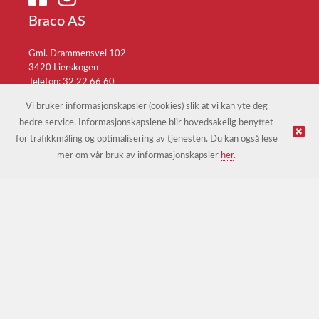
Braco AS
Gml. Drammensvei 102
3420 Lierskogen
Telefon: 32 22 66 60
E-post:
braco@braco.no
Vi bruker informasjonskapsler (cookies) slik at vi kan yte deg
bedre service. Informasjonskapslene blir hovedsakelig benyttet
for trafikkmåling og optimalisering av tjenesten. Du kan også lese
© Braco AS |
Design
&
implementasjon av Kréatif
mer om vår bruk av informasjonskapsler
her
.