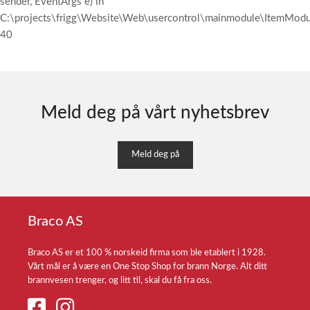
sender, EventArgs e) in
C:\projects\frigg\Website\Web\usercontrol\mainmodule\ItemModul
40
Meld deg på vårt nyhetsbrev
Meld deg på
Braco AS
Braco AS er et 100 % norskeid firma som ble etablert i 1928.
Vårt mål er å være en One Stop Shop for brann Norge. Alt ditt
brannvesen trenger, og litt til, skal du få fra oss.