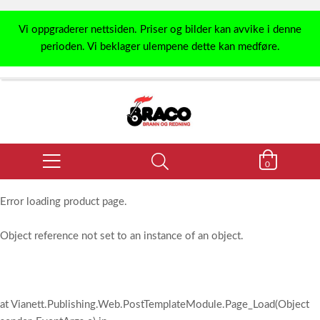
Vi oppgraderer nettsiden. Priser og bilder kan avvike i denne
perioden. Vi beklager ulempene dette kan medføre.
0
Error loading product page.
Object reference not set to an instance of an object.
at Vianett.Publishing.Web.PostTemplateModule.Page_Load(Object