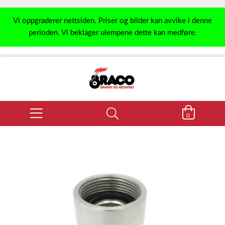
Vi oppgraderer nettsiden. Priser og bilder kan avvike i denne
perioden. Vi beklager ulempene dette kan medføre.
0