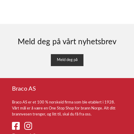
Meld deg på vårt nyhetsbrev
Meld deg på
Braco AS
Braco AS er et 100 % norskeid firma som ble etablert i 1928.
Vårt mål er å være en One Stop Shop for brann Norge. Alt ditt
brannvesen trenger, og litt til, skal du få fra oss.