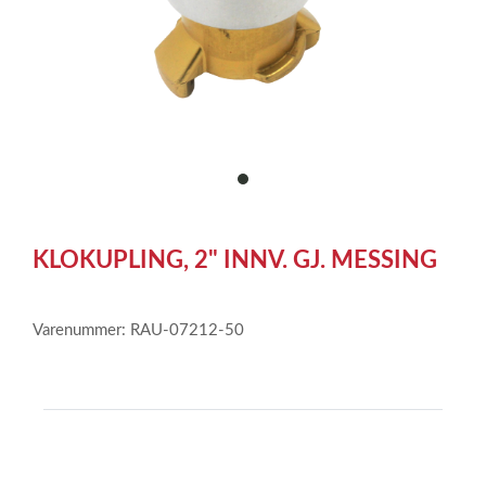
item
0
Item
1
KLOKUPLING, 2" INNV. GJ. MESSING
of
1
Varenummer: RAU-07212-50