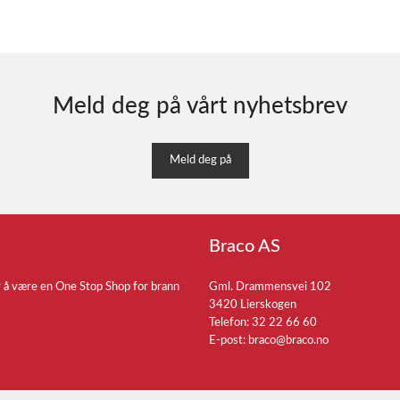
Meld deg på vårt nyhetsbrev
Meld deg på
Braco AS
r å være en One Stop Shop for brann
Gml. Drammensvei 102
3420 Lierskogen
Telefon: 32 22 66 60
E-post:
braco@braco.no