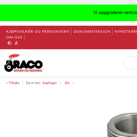
Vi oppgraderer nettsi
KJØPSVILKÅR OG PERSONVERN
DOKUMENTASJON
NYHETSAR
OM OSS
« Tilbake
Du er her:
Kuplinger
Klo