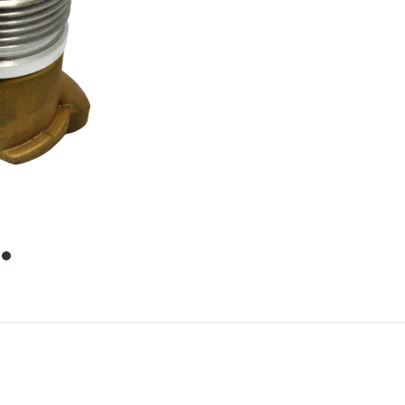
item
0