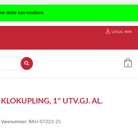
ene dette kan medføre.
LOGG INN
0
KLOKUPLING, 1" UTV.GJ. AL.
Varenummer: RAU-07223-25