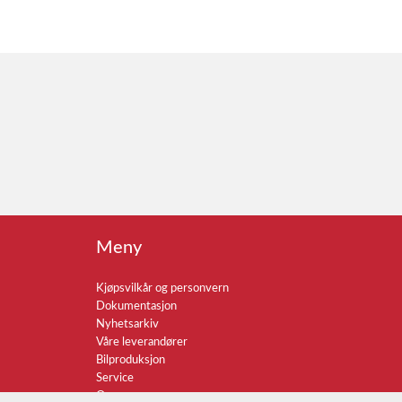
Meny
Kjøpsvilkår og personvern
Dokumentasjon
Nyhetsarkiv
Våre leverandører
Bilproduksjon
Service
Om oss