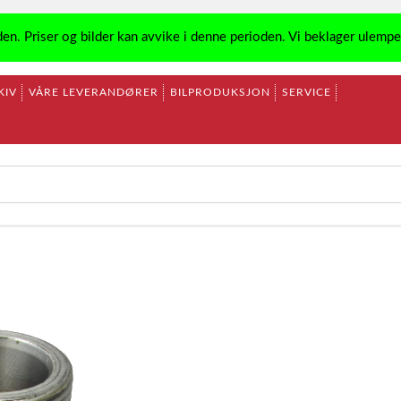
den. Priser og bilder kan avvike i denne perioden. Vi beklager ulemp
KIV
VÅRE LEVERANDØRER
BILPRODUKSJON
SERVICE