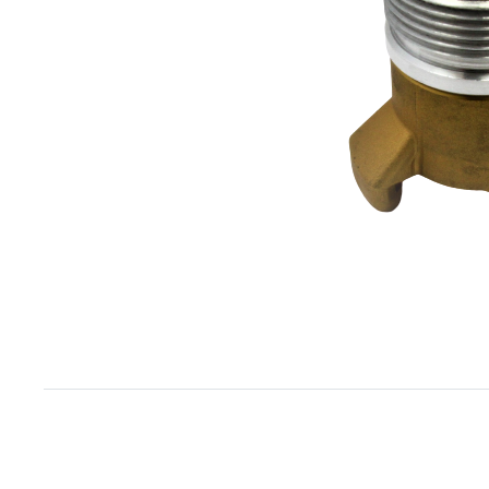
Item
1
of
1