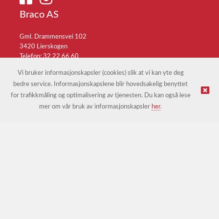
Braco AS
Gml. Drammensvei 102
3420 Lierskogen
Telefon: 32 22 66 60
E-post:
braco@braco.no
Vi bruker informasjonskapsler (cookies) slik at vi kan yte deg
bedre service. Informasjonskapslene blir hovedsakelig benyttet
for trafikkmåling og optimalisering av tjenesten. Du kan også lese
© Braco AS |
Design
&
implementasjon av Kréatif
mer om vår bruk av informasjonskapsler
her
.