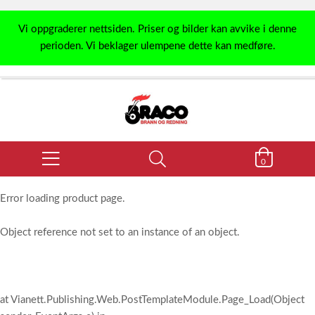
Vi oppgraderer nettsiden. Priser og bilder kan avvike i denne
perioden. Vi beklager ulempene dette kan medføre.
0
Error loading product page.
Object reference not set to an instance of an object.
at Vianett.Publishing.Web.PostTemplateModule.Page_Load(Object