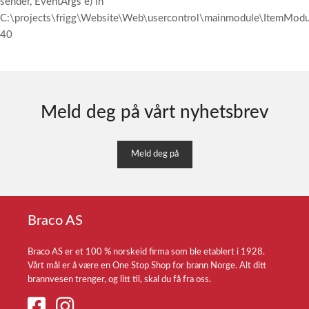
sender, EventArgs e) in
C:\projects\frigg\Website\Web\usercontrol\mainmodule\ItemModul
40
Meld deg på vårt nyhetsbrev
Meld deg på
Braco AS
Braco AS er et 100 % norskeid firma som ble etablert i 1928.
Vårt mål er å være en One Stop Shop for brann Norge. Alt ditt
brannvesen trenger, og litt til, skal du få fra oss.