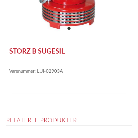
item
0
Item
1
STORZ B SUGESIL
of
1
Varenummer: LUI-02903A
RELATERTE PRODUKTER