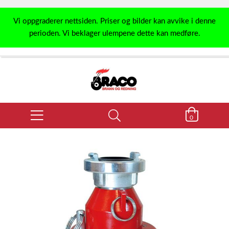
Vi oppgraderer nettsiden. Priser og bilder kan avvike i denne
perioden. Vi beklager ulempene dette kan medføre.
0