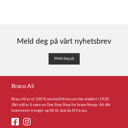
Meld deg på vårt nyhetsbrev
Meld deg på
Braco AS
Braco AS er et 100 % norskeid firma som ble etablert i 1928.
Vårt mål er å være en One Stop Shop for brann Norge. Alt ditt
brannvesen trenger, og litt til, skal du få fra oss.