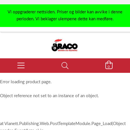
Vi oppgraderer nettsiden. Priser og bilder kan avvike i denne
perioden. Vi beklager ulempene dette kan medføre.
0
Error loading product page.
Object reference not set to an instance of an object.
at Vianett.Publishing.Web.PostTemplateModule.Page_Load(Object