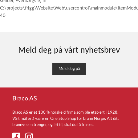
sender, EventArgs e) in
C:\projects\frigg\Website\Web\usercontrol\mainmodule\ItemModul
40
Meld deg på vårt nyhetsbrev
Meld deg på
Braco AS
Braco AS er et 100 % norskeid firma som ble etablert i 1928.
Vårt mål er å være en One Stop Shop for brann Norge. Alt ditt
brannvesen trenger, og litt til, skal du få fra oss.