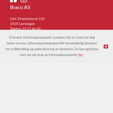
Braco AS
Gml. Drammensvei 102
3420 Lierskogen
Telefon: 32 22 66 60
E-post:
braco@braco.no
Vi bruker informasjonskapsler (cookies) slik at vi kan yte deg
bedre service. Informasjonskapslene blir hovedsakelig benyttet
for trafikkmåling og optimalisering av tjenesten. Du kan også lese
© Braco AS |
Design
&
implementasjon av Kréatif
mer om vår bruk av informasjonskapsler
her
.