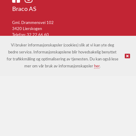
Braco AS
Gml. Drammensvei 102
3420 Lierskogen
Telefon: 32 22 66 60
E-post:
braco@braco.no
Vi bruker informasjonskapsler (cookies) slik at vi kan yte deg
bedre service. Informasjonskapslene blir hovedsakelig benyttet
for trafikkmåling og optimalisering av tjenesten. Du kan også lese
© Braco AS |
Design
&
implementasjon av Kréatif
mer om vår bruk av informasjonskapsler
her
.