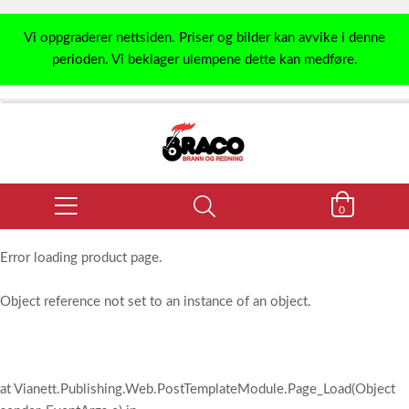
Vi oppgraderer nettsiden. Priser og bilder kan avvike i denne
perioden. Vi beklager ulempene dette kan medføre.
0
Error loading product page.
Object reference not set to an instance of an object.
at Vianett.Publishing.Web.PostTemplateModule.Page_Load(Object