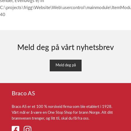
sender, EventArgs e) in
C:\projects\frigg\Website\Web\usercontrol\mainmodule\ItemModul
40
Meld deg på vårt nyhetsbrev
Meld deg på
Braco AS
Braco AS er et 100 % norskeid firma som ble etablert i 1928.
Vårt mål er å være en One Stop Shop for brann Norge. Alt ditt
brannvesen trenger, og litt til, skal du få fra oss.