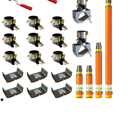
item
0