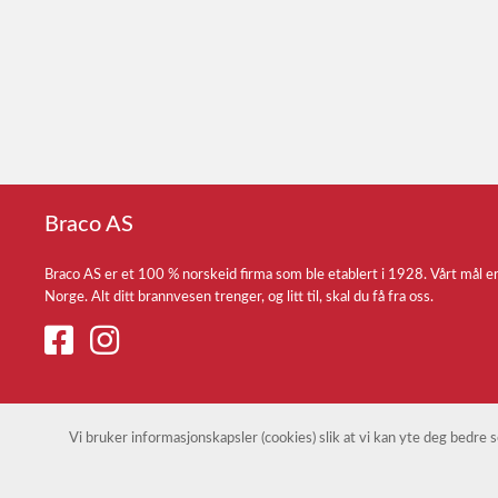
Braco AS
Braco AS er et 100 % norskeid firma som ble etablert i 1928. Vårt mål e
Norge. Alt ditt brannvesen trenger, og litt til, skal du få fra oss.
Vi bruker informasjonskapsler (cookies) slik at vi kan yte deg bedre