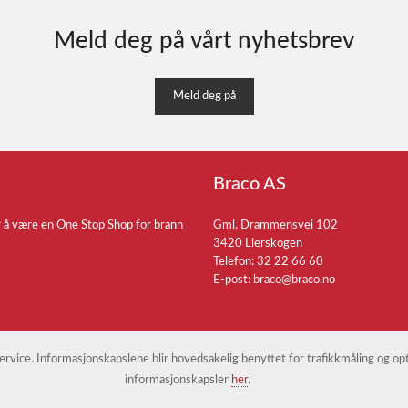
Meld deg på vårt nyhetsbrev
Meld deg på
Braco AS
r å være en One Stop Shop for brann
Gml. Drammensvei 102
3420 Lierskogen
Telefon: 32 22 66 60
E-post:
braco@braco.no
 service. Informasjonskapslene blir hovedsakelig benyttet for trafikkmåling og o
informasjonskapsler
her
.