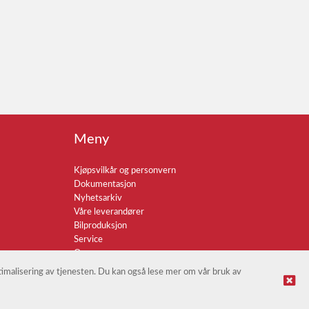
Meny
Kjøpsvilkår og personvern
Dokumentasjon
Nyhetsarkiv
Våre leverandører
Bilproduksjon
Service
Om oss
ptimalisering av tjenesten. Du kan også lese mer om vår bruk av
© Braco AS |
Design
&
implementasjon av Kréatif