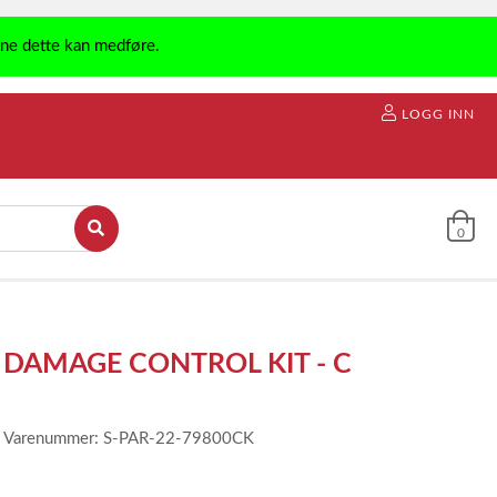
ene dette kan medføre.
LOGG INN
0
DAMAGE CONTROL KIT - C
Varenummer: S-PAR-22-79800CK