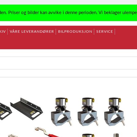
den. Priser og bilder kan avvike i denne perioden. Vi beklager ulemp
KIV
VÅRE LEVERANDØRER
BILPRODUKSJON
SERVICE