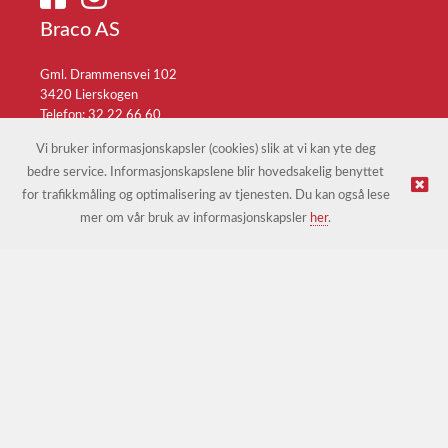
Braco AS
Gml. Drammensvei 102
3420 Lierskogen
Telefon: 32 22 66 60
E-post:
braco@braco.no
Vi bruker informasjonskapsler (cookies) slik at vi kan yte deg
bedre service. Informasjonskapslene blir hovedsakelig benyttet
for trafikkmåling og optimalisering av tjenesten. Du kan også lese
© Braco AS |
Design
&
implementasjon av Kréatif
mer om vår bruk av informasjonskapsler
her
.