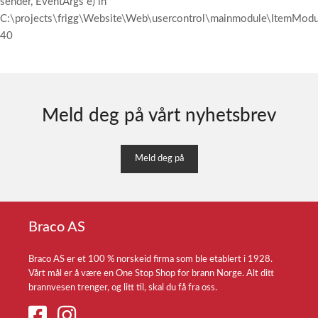
sender, EventArgs e) in
C:\projects\frigg\Website\Web\usercontrol\mainmodule\ItemModul
40
Meld deg på vårt nyhetsbrev
Meld deg på
Braco AS
Braco AS er et 100 % norskeid firma som ble etablert i 1928.
Vårt mål er å være en One Stop Shop for brann Norge. Alt ditt
brannvesen trenger, og litt til, skal du få fra oss.