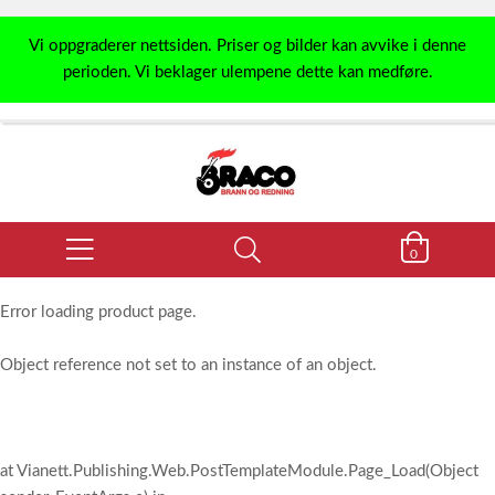
Vi oppgraderer nettsiden. Priser og bilder kan avvike i denne
perioden. Vi beklager ulempene dette kan medføre.
0
Error loading product page.
Object reference not set to an instance of an object.
at Vianett.Publishing.Web.PostTemplateModule.Page_Load(Object