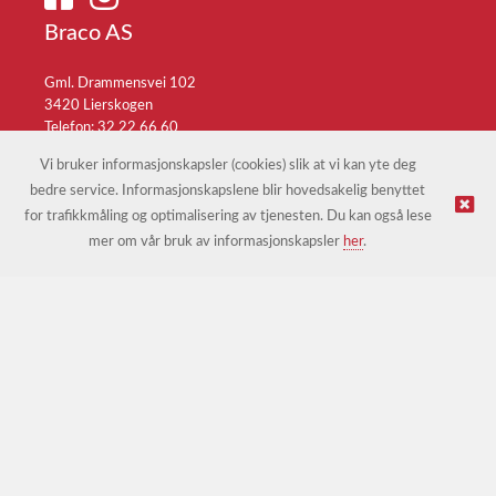
Braco AS
Gml. Drammensvei 102
3420 Lierskogen
Telefon: 32 22 66 60
E-post:
braco@braco.no
Vi bruker informasjonskapsler (cookies) slik at vi kan yte deg
bedre service. Informasjonskapslene blir hovedsakelig benyttet
for trafikkmåling og optimalisering av tjenesten. Du kan også lese
© Braco AS |
Design
&
implementasjon av Kréatif
mer om vår bruk av informasjonskapsler
her
.