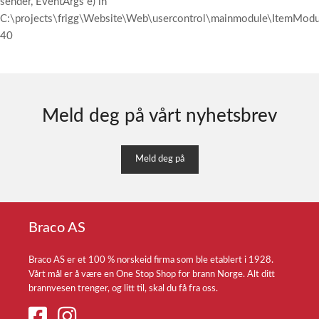
sender, EventArgs e) in
C:\projects\frigg\Website\Web\usercontrol\mainmodule\ItemModul
40
Meld deg på vårt nyhetsbrev
Meld deg på
Braco AS
Braco AS er et 100 % norskeid firma som ble etablert i 1928.
Vårt mål er å være en One Stop Shop for brann Norge. Alt ditt
brannvesen trenger, og litt til, skal du få fra oss.