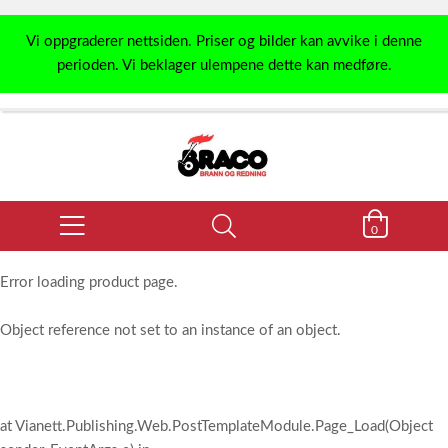
Vi oppgraderer nettsiden. Priser og bilder kan avvike i denne
perioden. Vi beklager ulempene dette kan medføre.
0
Error loading product page.
Object reference not set to an instance of an object.
at Vianett.Publishing.Web.PostTemplateModule.Page_Load(Object