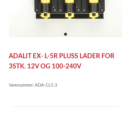
item
0
Item
1
ADALIT EX- L-5R PLUSS LADER FOR
of
1
3STK. 12V OG 100-240V
Varenummer: ADA-CL5.3