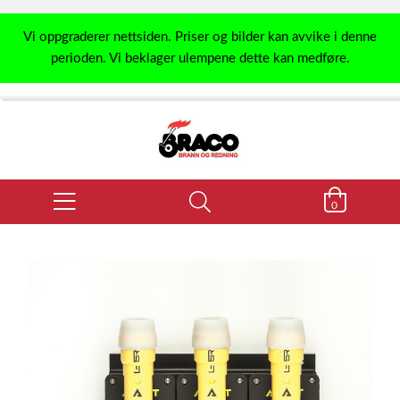
Vi oppgraderer nettsiden. Priser og bilder kan avvike i denne
perioden. Vi beklager ulempene dette kan medføre.
0