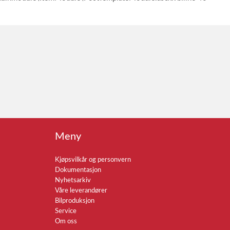
Meny
Kjøpsvilkår og personvern
Dokumentasjon
Nyhetsarkiv
Våre leverandører
Bilproduksjon
Service
Om oss