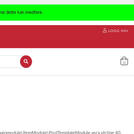
ene dette kan medføre.
LOGG INN
0
l\mainmodule\ItemModule\PostTemplateModule.ascx.vb:line 40