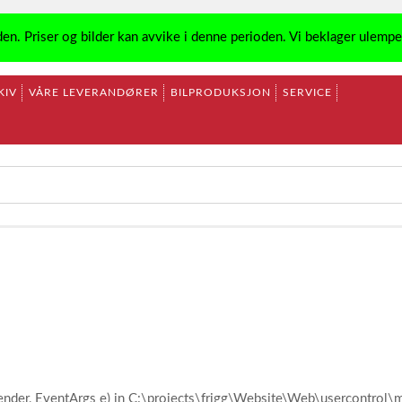
den. Priser og bilder kan avvike i denne perioden. Vi beklager ulemp
KIV
VÅRE LEVERANDØRER
BILPRODUKSJON
SERVICE
ender, EventArgs e) in C:\projects\frigg\Website\Web\usercontro