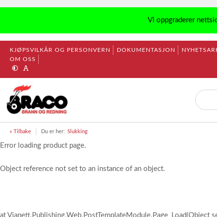
Vi oppgraderer nettsi
KJØPSVILKÅR OG PERSONVERN
DOKUMENTASJON
NYHETSAR
OM OSS
« Tilbake
Du er her:
Slukking
Error loading product page.
Object reference not set to an instance of an object.
at Vianett.Publishing.Web.PostTemplateModule.Page_Load(Object s