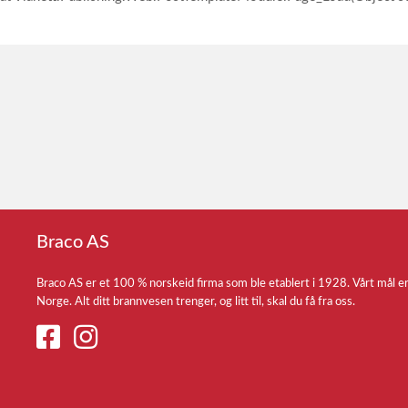
Braco AS
Braco AS er et 100 % norskeid firma som ble etablert i 1928. Vårt mål e
Norge. Alt ditt brannvesen trenger, og litt til, skal du få fra oss.