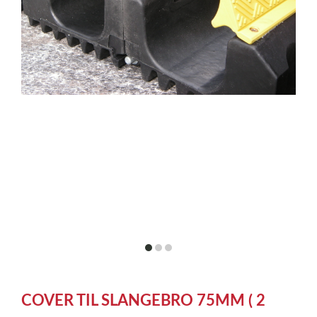
item
item
item
0
1
2
Item
1
COVER TIL SLANGEBRO 75MM ( 2
of