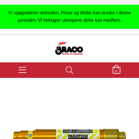
Vi oppgraderer nettsiden. Priser og bilder kan avvike i denne
perioden. Vi beklager ulempene dette kan medføre.
0