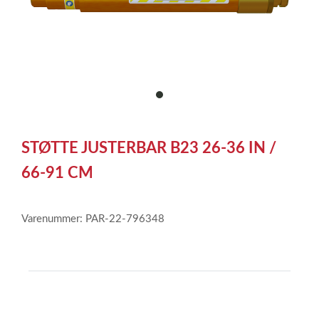
item
0
Item
1
STØTTE JUSTERBAR B23 26-36 IN /
of
1
66-91 CM
Varenummer: PAR-22-796348