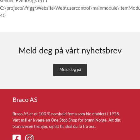
sender, EventArgs e) in
C:\projects\frigg\Website\Web\usercontrol\mainmodule\ItemModul
40
Meld deg på vårt nyhetsbrev
Meld deg på
Braco AS
Braco AS er et 100 % norskeid firma som ble etablert i 1928.
Vårt mål er å være en One Stop Shop for brann Norge. Alt ditt
brannvesen trenger, og litt til, skal du få fra oss.