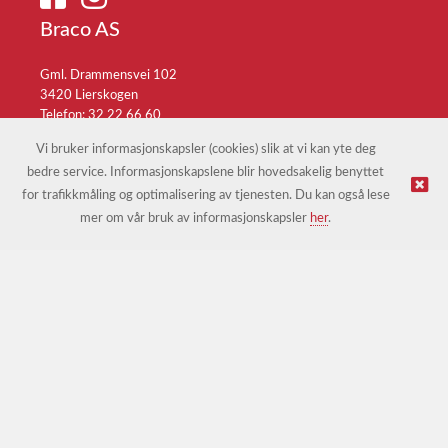
Braco AS
Gml. Drammensvei 102
3420 Lierskogen
Telefon: 32 22 66 60
E-post:
braco@braco.no
Vi bruker informasjonskapsler (cookies) slik at vi kan yte deg
bedre service. Informasjonskapslene blir hovedsakelig benyttet
for trafikkmåling og optimalisering av tjenesten. Du kan også lese
© Braco AS |
Design
&
implementasjon av Kréatif
mer om vår bruk av informasjonskapsler
her
.