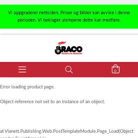
Vi oppgraderer nettsiden. Priser og bilder kan avvike i denne
perioden. Vi beklager ulempene dette kan medføre.
0
Error loading product page.
Object reference not set to an instance of an object.
at Vianett.Publishing.Web.PostTemplateModule.Page_Load(Object