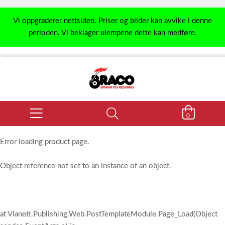
Vi oppgraderer nettsiden. Priser og bilder kan avvike i denne
perioden. Vi beklager ulempene dette kan medføre.
0
Error loading product page.
Object reference not set to an instance of an object.
at Vianett.Publishing.Web.PostTemplateModule.Page_Load(Object