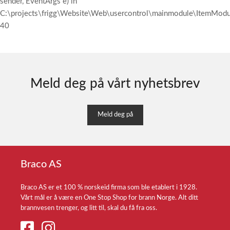
sender, EventArgs e) in
C:\projects\frigg\Website\Web\usercontrol\mainmodule\ItemModul
40
Meld deg på vårt nyhetsbrev
Meld deg på
Braco AS
Braco AS er et 100 % norskeid firma som ble etablert i 1928.
Vårt mål er å være en One Stop Shop for brann Norge. Alt ditt
brannvesen trenger, og litt til, skal du få fra oss.