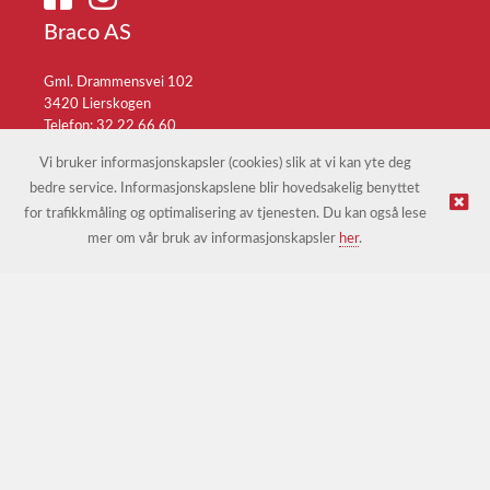
Braco AS
Gml. Drammensvei 102
3420 Lierskogen
Telefon: 32 22 66 60
E-post:
braco@braco.no
Vi bruker informasjonskapsler (cookies) slik at vi kan yte deg
bedre service. Informasjonskapslene blir hovedsakelig benyttet
for trafikkmåling og optimalisering av tjenesten. Du kan også lese
© Braco AS |
Design
&
implementasjon av Kréatif
mer om vår bruk av informasjonskapsler
her
.