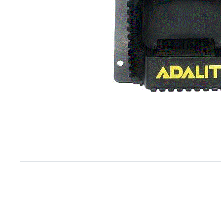
Item
1
of
1