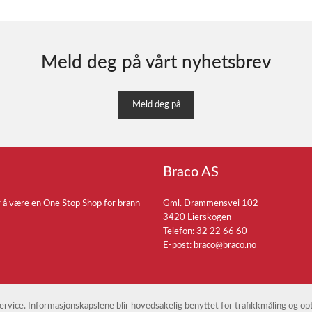
Meld deg på vårt nyhetsbrev
Meld deg på
Braco AS
r å være en One Stop Shop for brann
Gml. Drammensvei 102
3420 Lierskogen
Telefon: 32 22 66 60
E-post:
braco@braco.no
 service. Informasjonskapslene blir hovedsakelig benyttet for trafikkmåling og o