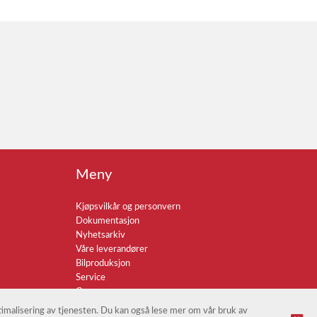
Meny
Kjøpsvilkår og personvern
Dokumentasjon
Nyhetsarkiv
Våre leverandører
Bilproduksjon
Service
Om oss
ptimalisering av tjenesten. Du kan også lese mer om vår bruk av