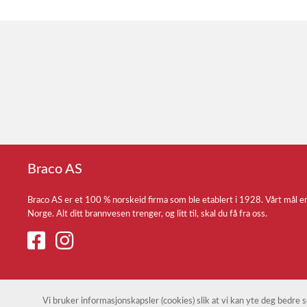
Braco AS
Braco AS er et 100 % norskeid firma som ble etablert i 1928. Vårt mål e
Norge. Alt ditt brannvesen trenger, og litt til, skal du få fra oss.
Vi bruker informasjonskapsler (cookies) slik at vi kan yte deg bedre