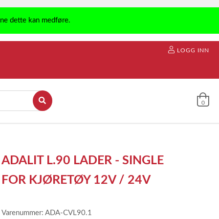
ene dette kan medføre.
LOGG INN
0
ADALIT L.90 LADER - SINGLE
FOR KJØRETØY 12V / 24V
Varenummer: ADA-CVL90.1