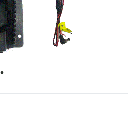
item
0