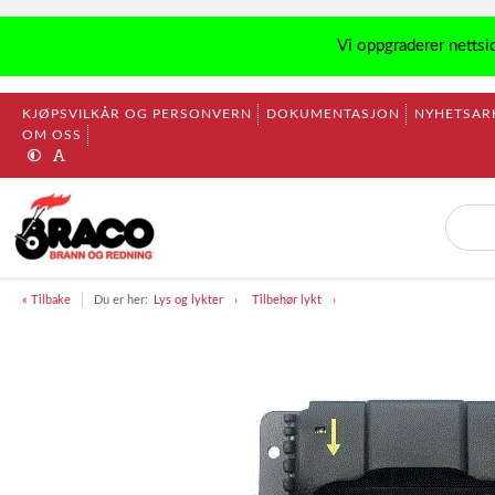
Vi oppgraderer nettsi
KJØPSVILKÅR OG PERSONVERN
DOKUMENTASJON
NYHETSAR
OM OSS
« Tilbake
Du er her:
Lys og lykter
Tilbehør lykt