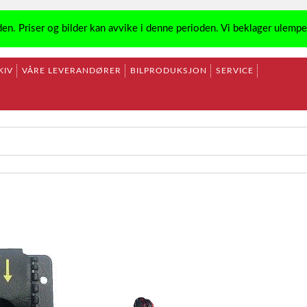
den. Priser og bilder kan avvike i denne perioden. Vi beklager ulemp
KIV
VÅRE LEVERANDØRER
BILPRODUKSJON
SERVICE