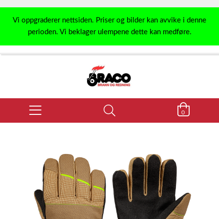
Vi oppgraderer nettsiden. Priser og bilder kan avvike i denne
perioden. Vi beklager ulempene dette kan medføre.
0