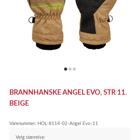
item
item
item
0
1
2
Item
1
BRANNHANSKE ANGEL EVO, STR 11.
of
3
BEIGE
Varenummer: HOL-8114-02-Angel Evo-11
Velg størrelse: