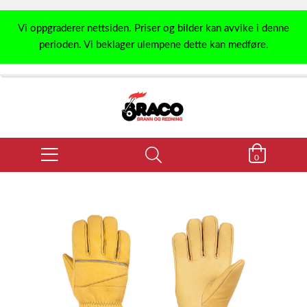
Vi oppgraderer nettsiden. Priser og bilder kan avvike i denne
perioden. Vi beklager ulempene dette kan medføre.
0