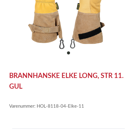
item
0
Item
1
BRANNHANSKE ELKE LONG, STR 11.
of
1
GUL
Varenummer: HOL-8118-04-Elke-11