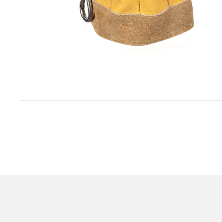
Item
1
of
1