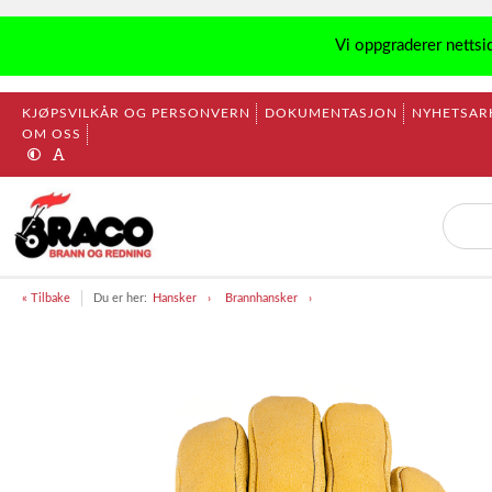
Vi oppgraderer nettsi
KJØPSVILKÅR OG PERSONVERN
DOKUMENTASJON
NYHETSAR
OM OSS
« Tilbake
Du er her:
Hansker
Brannhansker