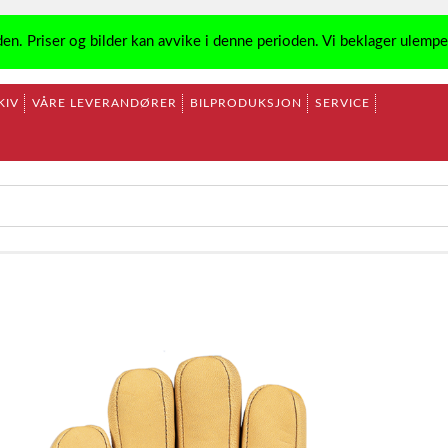
den. Priser og bilder kan avvike i denne perioden. Vi beklager ulemp
KIV
VÅRE LEVERANDØRER
BILPRODUKSJON
SERVICE