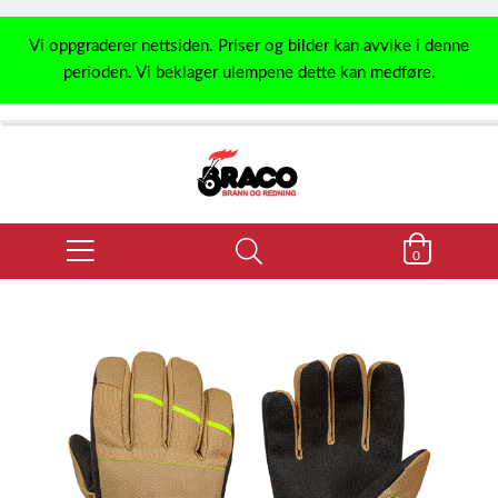
Vi oppgraderer nettsiden. Priser og bilder kan avvike i denne
perioden. Vi beklager ulempene dette kan medføre.
0