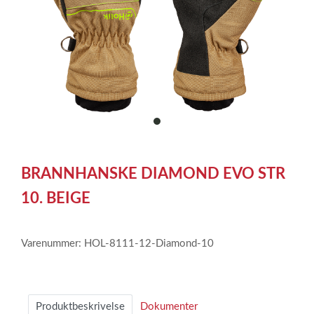
item
0
Item
1
BRANNHANSKE DIAMOND EVO STR
of
1
10. BEIGE
Varenummer: HOL-8111-12-Diamond-10
Produktbeskrivelse
Dokumenter