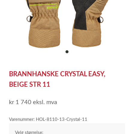
item
0
Item
1
BRANNHANSKE CRYSTAL EASY,
of
1
BEIGE STR 11
kr 1 740
eksl. mva
Varenummer: HOL-8110-13-Crystal-11
Velg størrelse: