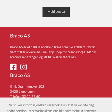
Meld deg på
Braco AS
Braco AS er et 100 % norskeid firma som ble etablert i 1928.
Vårt mål er å være en One Stop Shop for brann Norge. Alt ditt
brannvesen trenger, og litt til, skal du få fra oss.
Braco AS
Gml. Drammensvei 102
3420 Lierskogen
Telefon: 32 22 66 60
E-post:
braco@braco.no
Vi bruker informasjonskapsler (cookies) slik at vi kan yte deg
bedre service. Informasjonskapslene blir hovedsakelig benyttet