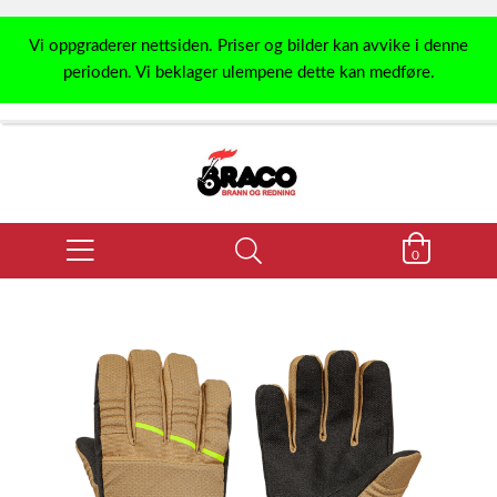
Vi oppgraderer nettsiden. Priser og bilder kan avvike i denne
perioden. Vi beklager ulempene dette kan medføre.
0