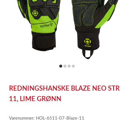
item
item
item
item
0
1
2
3
Item
1
REDNINGSHANSKE BLAZE NEO STR
of
4
11, LIME GRØNN
Varenummer: HOL-6511-07-Blaze-11