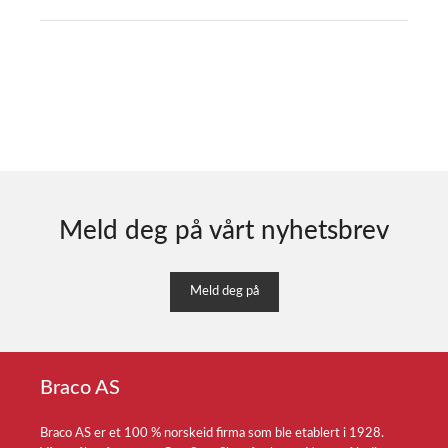
Meld deg på vårt nyhetsbrev
Meld deg på
Braco AS
Braco AS er et 100 % norskeid firma som ble etablert i 1928.