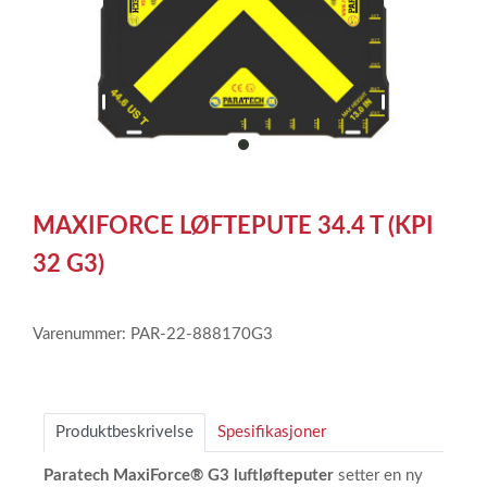
item
0
Item
1
MAXIFORCE LØFTEPUTE 34.4 T (KPI
of
1
32 G3)
Varenummer: PAR-22-888170G3
Produktbeskrivelse
Spesifikasjoner
Paratech MaxiForce® G3 luftløfteputer
setter en ny