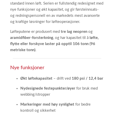
standard innen løft. Serien er fullstendig redesignet med
nye funksjoner og økt kapasitet, og gir førsteinnsats-
og redningspersonell en av markedets mest avanserte
og kraftige løsninger for løfteoperasjoner.
Løfteputene er produsert med
tre lag neopren
og
aramidfiber-forsterkning
, og har kapasitet til å
løfte,
flytte eller forskyve laster på opptil 106 tonn (96
metriske tonn)
.
Nye funksjoner
Økt løftekapasitet
– drift ved
180 psi / 12,4 bar
Nydesignede festepunkter/øyer
for bruk med
webbing/stropper
Markeringer med høy synlighet
for bedre
kontroll og sikkerhet