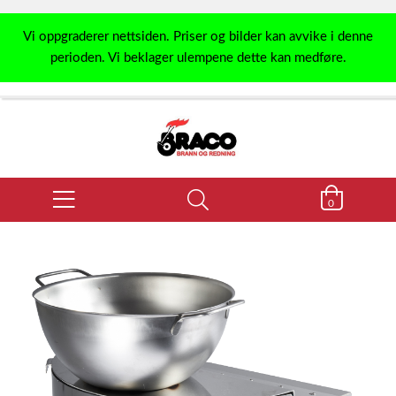
Vi oppgraderer nettsiden. Priser og bilder kan avvike i denne
perioden. Vi beklager ulempene dette kan medføre.
0