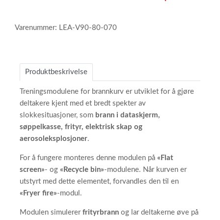
Varenummer: LEA-V90-80-070
Produktbeskrivelse
Treningsmodulene for brannkurv er utviklet for å gjøre
deltakere kjent med et bredt spekter av
slokkesituasjoner, som
brann i dataskjerm,
søppelkasse, frityr, elektrisk skap og
aerosoleksplosjoner
.
For å fungere monteres denne modulen på
«Flat
screen»
- og
«Recycle bin»
-modulene. Når kurven er
utstyrt med dette elementet, forvandles den til en
«Fryer fire»
-modul.
Modulen simulerer
frityrbrann
og lar deltakerne øve på