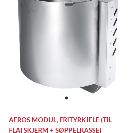
item
0
Item
1
AEROS MODUL, FRITYRKJELE (TIL
of
1
FLATSKJERM + SØPPELKASSE)