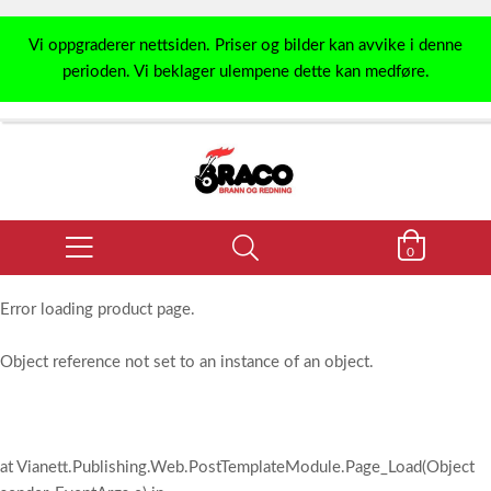
Vi oppgraderer nettsiden. Priser og bilder kan avvike i denne
perioden. Vi beklager ulempene dette kan medføre.
0
Error loading product page.
Object reference not set to an instance of an object.
at Vianett.Publishing.Web.PostTemplateModule.Page_Load(Object