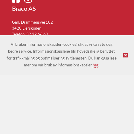
Braco AS
Gml. Drammensvei 102
3420 Lierskogen
Telefon: 32 22 66 60
E-post:
braco@braco.no
Vi bruker informasjonskapsler (cookies) slik at vi kan yte deg
bedre service. Informasjonskapslene blir hovedsakelig benyttet
for trafikkmåling og optimalisering av tjenesten. Du kan også lese
© Braco AS |
Design
&
implementasjon av Kréatif
mer om vår bruk av informasjonskapsler
her
.