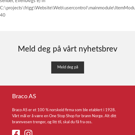
sender, EventArgs e) in
C:\projects\frigg\Website\Web\usercontrol\mainmodule\ItemModul
40
Meld deg på vårt nyhetsbrev
Meld deg på
Braco AS
Braco AS er et 100 % norskeid firma som ble etablert i 1928.
Vårt mål er å være en One Stop Shop for brann Norge. Alt ditt
brannvesen trenger, og litt til, skal du få fra oss.